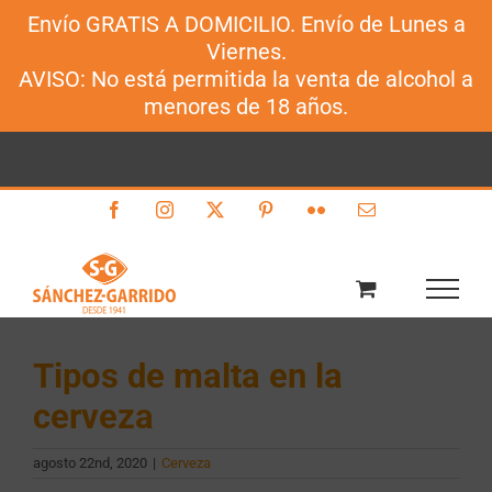
Envío GRATIS A DOMICILIO. Envío de Lunes a
Sánchez-Garrido
Viernes.
Saltar
AVISO: No está permitida la venta de alcohol a
al
menores de 18 años.
contenido
Facebook
Instagram
X
Pinterest
Flickr
Correo
electrónico
Tipos de malta en la
cerveza
agosto 22nd, 2020
|
Cerveza