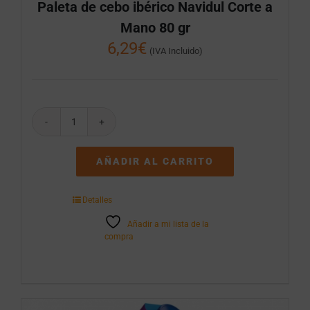
Paleta de cebo ibérico Navidul Corte a
Mano 80 gr
6,29
€
(IVA Incluido)
Paleta
de
cebo
AÑADIR AL CARRITO
ibérico
Navidul
Corte
Detalles
a
Mano
Añadir a mi lista de la
80
compra
gr
cantidad