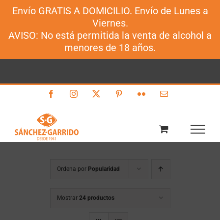
Envío GRATIS A DOMICILIO. Envío de Lunes a
Sánchez-Garrido
Viernes.
Saltar
AVISO: No está permitida la venta de alcohol a
al
menores de 18 años.
contenido
Facebook
Instagram
X
Pinterest
Flickr
Correo
electrónico
Ordena por
Popularidad
Mostrar
24 productos