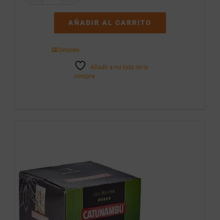
Omega
3
AÑADIR AL CARRITO
entera
1
L
Detalles
cantidad
Añadir a mi lista de la
compra