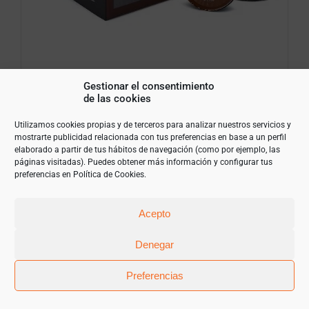
Cápsulas de Café Ristretto Catunambú
Gestionar el consentimiento
16 unidades
de las cookies
15,99
€
(IVA Incluido)
Utilizamos cookies propias y de terceros para analizar nuestros servicios y
mostrarte publicidad relacionada con tus preferencias en base a un perfil
elaborado a partir de tus hábitos de navegación (como por ejemplo, las
páginas visitadas). Puedes obtener más información y configurar tus
preferencias en
Política de Cookies
.
Cápsulas
de
Acepto
Café
AÑADIR AL CARRITO
Ristretto
Denegar
Catunambú
16
Detalles
Preferencias
unidades
cantidad
Añadir a mi lista de la
compra