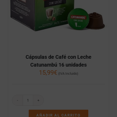
Cápsulas de Café con Leche
Catunambú 16 unidades
15,99
€
(IVA Incluido)
Cápsulas
de
Café
AÑADIR AL CARRITO