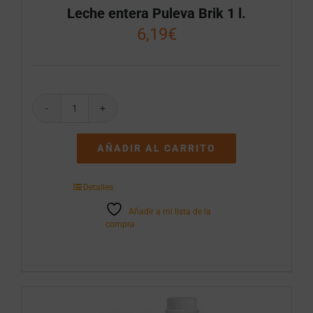
Leche entera Puleva Brik 1 l.
6,19
€
Leche
entera
Puleva
AÑADIR AL CARRITO
Brik
1
l.
Detalles
cantidad
Añadir a mi lista de la
compra