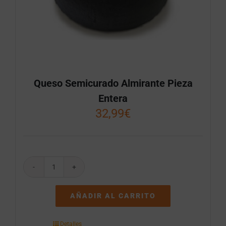
Queso Semicurado Almirante Pieza
Entera
32,99
€
Queso
Semicurado
Almirante
AÑADIR AL CARRITO
Pieza
Entera
cantidad
Detalles