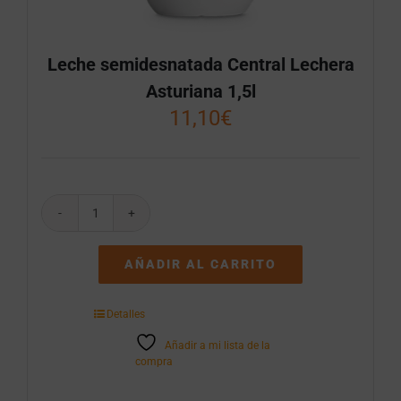
Leche semidesnatada Central Lechera
Asturiana 1,5l
11,10
€
Leche
semidesnatada
Central
AÑADIR AL CARRITO
Lechera
Asturiana
1,5l
Detalles
cantidad
Añadir a mi lista de la
compra