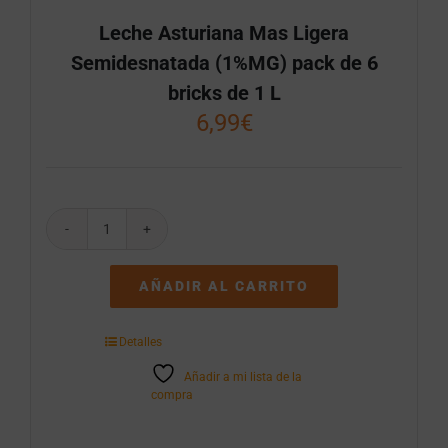
Leche Asturiana Mas Ligera
Semidesnatada (1%MG) pack de 6
bricks de 1 L
6,99
€
Leche
Asturiana
Mas
AÑADIR AL CARRITO
Ligera
Semidesnatada
(1%MG)
Detalles
pack
de
Añadir a mi lista de la
6
compra
bricks
de