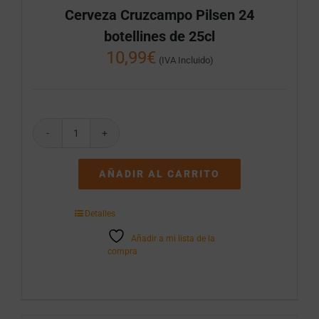
Cerveza Cruzcampo Pilsen 24
botellines de 25cl
10,99
€
(IVA Incluido)
Cerveza
Cruzcampo
Pilsen
AÑADIR AL CARRITO
24
botellines
de
Detalles
25cl
cantidad
Añadir a mi lista de la
compra