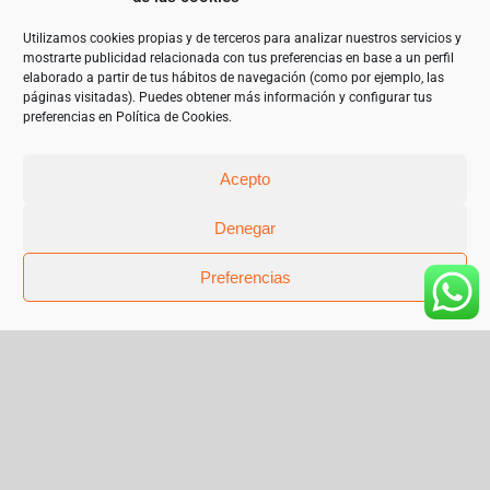
ECOMMERCE. NUEVO SERVIDOR Y OPTIMIZACIÓN ALMACENAJE con el
objetivo de garantizar un mejor uso de las tecnologías de la
información. 2023”
Utilizamos cookies propias y de terceros para analizar nuestros servicios y
mostrarte publicidad relacionada con tus preferencias en base a un perfil
elaborado a partir de tus hábitos de navegación (como por ejemplo, las
páginas visitadas). Puedes obtener más información y configurar tus
preferencias en
Política de Cookies
.
Acepto
Denegar
Preferencias
© Copyright 2019 | Teléfono 952 841 385 |
mariangeles@sanchez-garrido.com |
Sobre Nosotros
|
Contacto
|
Proveedores
|
Productos
|
Política de privacidad
|
Cookies
|
Aviso Legal
|
Términos y condiciones de uso
|
Facebook
Instagram
X
Pinterest
Flickr
Correo
electrónico