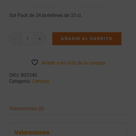
Sol Pack de 24 botellines de 33 cl.
AÑADIR AL CARRITO
Sol
Pack
de
24
Añadir a mi lista de la compra
botellines
de
SKU:
803340
33
Categoría:
Cerveza
cl.
cantidad
Valoraciones (0)
Valoraciones