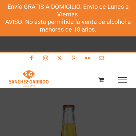
Envío GRATIS A DOMICILIO. Envío de Lunes a
Sánchez-Garrido
Viernes.
Saltar
AVISO: No está permitida la venta de alcohol a
al
menores de 18 años.
contenido
Facebook
Instagram
X
Pinterest
Flickr
Correo
electrónico