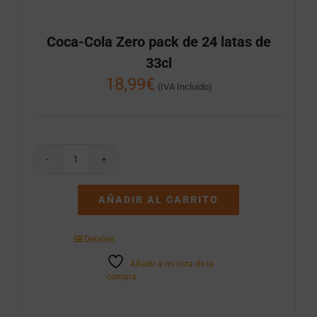
Coca-Cola Zero pack de 24 latas de
33cl
18,99
€
(IVA Incluido)
Coca-
Cola
Zero
AÑADIR AL CARRITO
pack
de
24
Detalles
latas
de
Añadir a mi lista de la
33cl
compra
cantidad