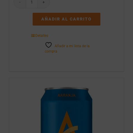
Coca-
Cola
24
AÑADIR AL CARRITO
botellines
20cl
Vidrio
Detalles
No
Retornable
Añadir a mi lista de la
cantidad
compra