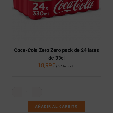
Coca-Cola Zero Zero pack de 24 latas
de 33cl
18,99
€
(IVA Incluido)
Coca-
Cola
Zero
AÑADIR AL CARRITO
Zero