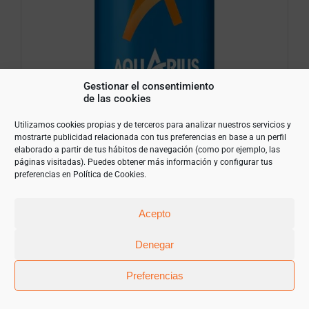
Gestionar el consentimiento
de las cookies
Utilizamos cookies propias y de terceros para analizar nuestros servicios y
mostrarte publicidad relacionada con tus preferencias en base a un perfil
elaborado a partir de tus hábitos de navegación (como por ejemplo, las
Aquarius Naranja pack de 24 latas de
páginas visitadas). Puedes obtener más información y configurar tus
preferencias en
Política de Cookies
.
33cl
20,75
€
(IVA Incluido)
Acepto
Denegar
Preferencias
Aquarius
Naranja