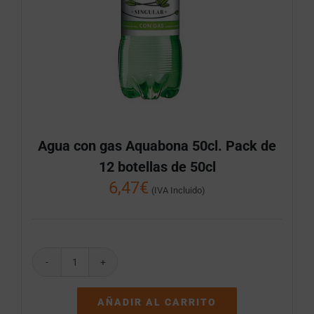
Agua con gas Aquabona 50cl. Pack de
12 botellas de 50cl
6,47
€
(IVA Incluido)
Agua
con
gas
AÑADIR AL CARRITO
Aquabona