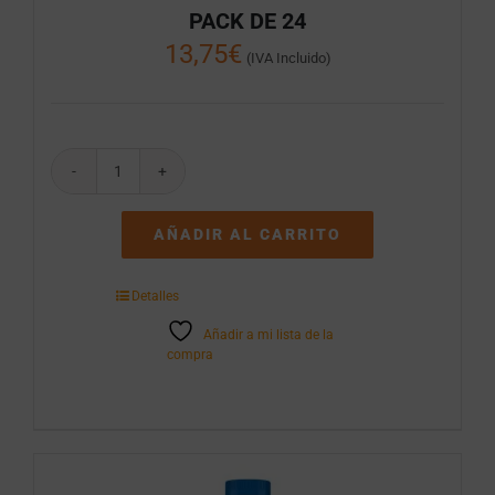
PACK DE 24
13,75
€
(IVA Incluido)
NORDIC
MIST
TONICA
AÑADIR AL CARRITO
LATA
25CL
PACK
Detalles
DE
24
Añadir a mi lista de la
cantidad
compra