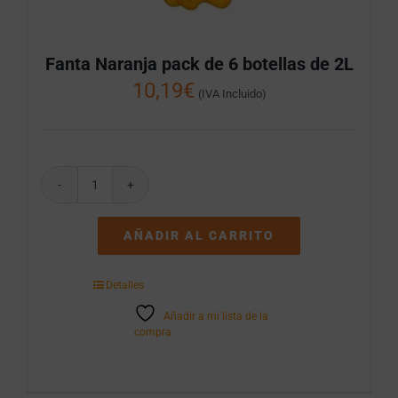
Fanta Naranja pack de 6 botellas de 2L
10,19
€
(IVA Incluido)
Fanta
Naranja
pack
AÑADIR AL CARRITO
de
6
botellas
Detalles
de
2L
Añadir a mi lista de la
cantidad
compra