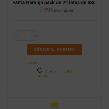
Fanta Naranja pack de 24 latas de 33cl
17,99
€
(IVA Incluido)
Fanta
Naranja
pack
AÑADIR AL CARRITO
de
24
latas
Detalles
de
33cl
Añadir a mi lista de la
cantidad
compra