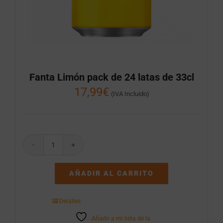
Fanta Limón pack de 24 latas de 33cl
17,99
€
(IVA Incluido)
Fanta
Limón
pack
AÑADIR AL CARRITO
de
24
latas
Detalles
de
33cl
Añadir a mi lista de la