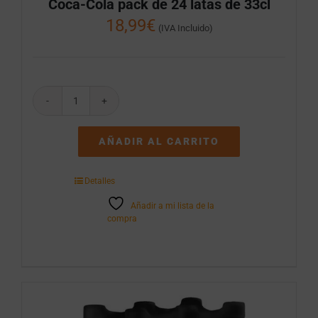
Coca-Cola pack de 24 latas de 33cl
18,99
€
(IVA Incluido)
Coca-
Cola
pack
AÑADIR AL CARRITO
de
24
latas
Detalles
de
33cl
Añadir a mi lista de la
cantidad
compra