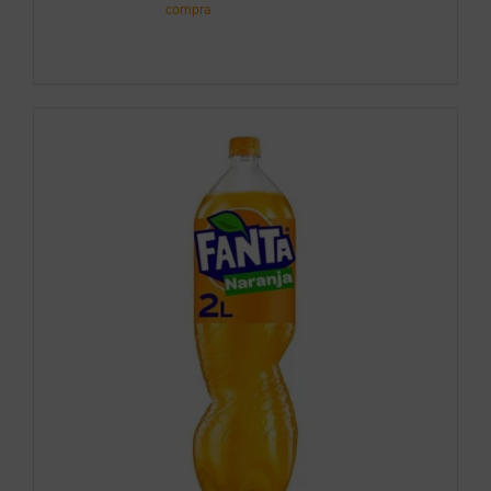
cantidad
compra