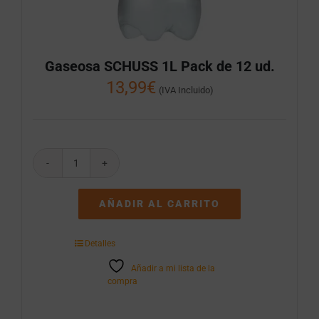
Gaseosa SCHUSS 1L Pack de 12 ud.
13,99
€
(IVA Incluido)
Gaseosa
SCHUSS
1L
AÑADIR AL CARRITO
Pack
de
12
Detalles
ud.
cantidad
Añadir a mi lista de la
compra