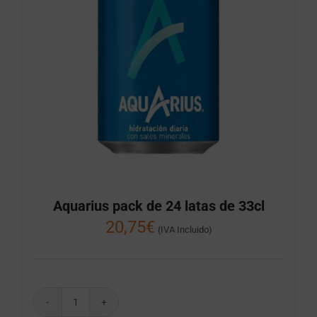
Aquarius pack de 24 latas de 33cl
20,75
€
(IVA Incluido)
Aquarius