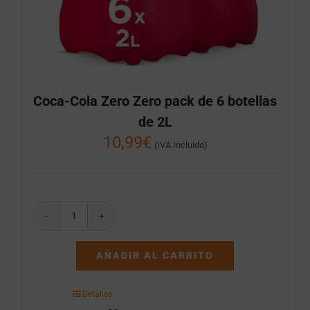
Coca-Cola Zero Zero pack de 6 botellas
de 2L
10,99
€
(IVA Incluido)
Coca-
Cola
Zero
AÑADIR AL CARRITO
Zero
pack
de
Detalles
6