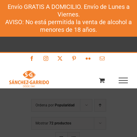
Envío GRATIS A DOMICILIO. Envío de Lunes a
Sánchez-Garrido
Viernes.
Saltar
AVISO: No está permitida la venta de alcohol a
al
menores de 18 años.
contenido
Facebook
Instagram
X
Pinterest
Flickr
Correo
electrónico
Ordena por
Popularidad
Mostrar
72 productos