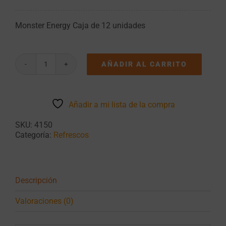
Monster Energy Caja de 12 unidades
AÑADIR AL CARRITO
Monster
Energy
Caja
de
Añadir a mi lista de la compra
12
unidades
SKU:
4150
cantidad
Categoría:
Refrescos
Descripción
Valoraciones (0)