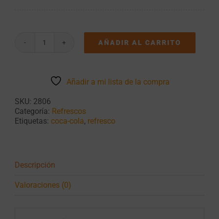
AÑADIR AL CARRITO
Coca
Cola
Light
6
Añadir a mi lista de la compra
botellas
de
SKU:
2806
2L
Categoría:
Refrescos
cantidad
Etiquetas:
coca-cola
,
refresco
Descripción
Valoraciones (0)