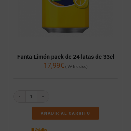
Fanta Limón pack de 24 latas de 33cl
17,99
€
(IVA Incluido)
Fanta
Limón
pack
AÑADIR AL CARRITO
de
24
latas
Detalles