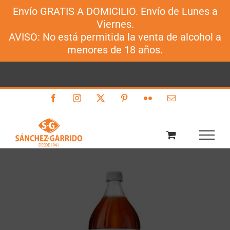
Envío GRATIS A DOMICILIO. Envío de Lunes a
Sánchez-Garrido
Viernes.
Saltar
AVISO: No está permitida la venta de alcohol a
al
menores de 18 años.
contenido
Facebook
Instagram
X
Pinterest
Flickr
Correo
electrónico