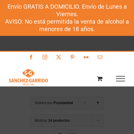
Envío GRATIS A DOMICILIO. Envío de Lunes a
Sánchez-Garrido
Viernes.
Saltar
AVISO: No está permitida la venta de alcohol a
al
menores de 18 años.
contenido
Facebook
Instagram
X
Pinterest
Flickr
Correo
electrónico
Ordena por
Popularidad
Mostrar
24 productos