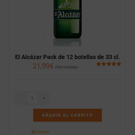
El Alcázar Pack de 12 botellas de 33 cl.
21,99
€
(IVA Incluido)
Valorado
con
5.00
de 5
El
Alcázar
Pack
AÑADIR AL CARRITO
de
12
botellas
Detalles