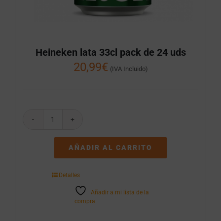
Heineken lata 33cl pack de 24 uds
20,99
€
(IVA Incluido)
Heineken
lata
33cl
AÑADIR AL CARRITO
pack
de
24
Detalles
uds
cantidad
Añadir a mi lista de la
compra