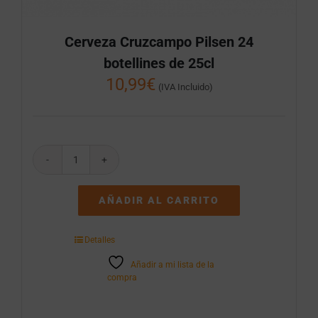
Cerveza Cruzcampo Pilsen 24
botellines de 25cl
10,99
€
(IVA Incluido)
Cerveza
Cruzcampo
Pilsen
AÑADIR AL CARRITO
24
botellines
de
Detalles
25cl
cantidad
Añadir a mi lista de la
compra