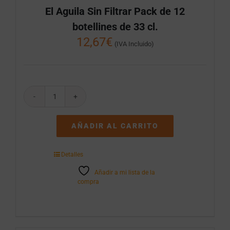
El Aguila Sin Filtrar Pack de 12
botellines de 33 cl.
12,67
€
(IVA Incluido)
El
Aguila
Sin
AÑADIR AL CARRITO
Filtrar
Pack
de
Detalles
12
botellines
Añadir a mi lista de la
de
compra
33
cl.
cantidad