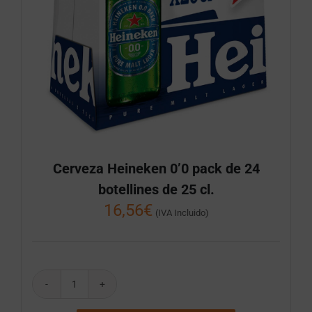
Cerveza Heineken 0’0 pack de 24
botellines de 25 cl.
16,56
€
(IVA Incluido)
Cerveza
Heineken