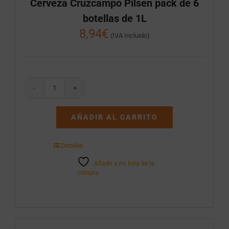
Cerveza Cruzcampo Pilsen pack de 6
botellas de 1L
8,94
€
(IVA Incluido)
Cerveza
Cruzcampo
Pilsen
AÑADIR AL CARRITO
pack
de
6
Detalles
botellas
de
Añadir a mi lista de la
1L
compra
cantidad