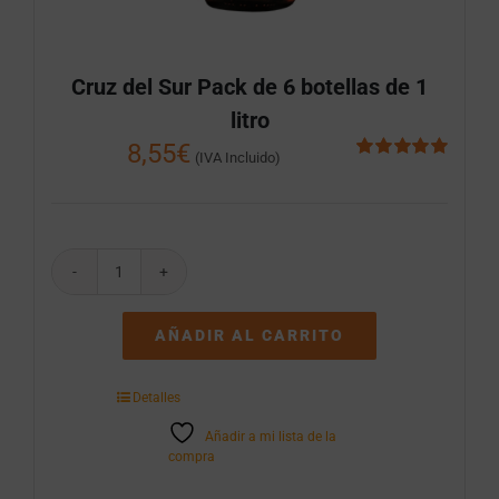
Cruz del Sur Pack de 6 botellas de 1
litro
8,55
€
(IVA Incluido)
Valorado
con
5.00
de 5
Cruz
del
Sur
AÑADIR AL CARRITO
Pack
de
6
Detalles
botellas
de
Añadir a mi lista de la
1
compra
litro