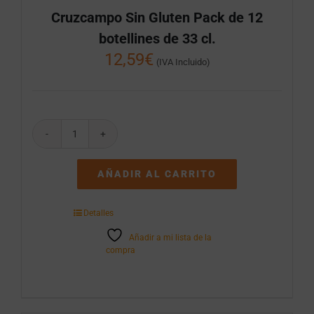
Cruzcampo Sin Gluten Pack de 12
botellines de 33 cl.
12,59
€
(IVA Incluido)
Cruzcampo
Sin
Gluten
AÑADIR AL CARRITO
Pack
de
12
Detalles
botellines
de
Añadir a mi lista de la
33
compra
cl.
cantidad