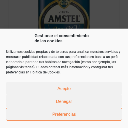
Gestionar el consentimiento
de las cookies
Utilizamos cookies propias y de terceros para analizar nuestros servicios y
mostrarte publicidad relacionada con tus preferencias en base a un perfil
elaborado a partir de tus hábitos de navegación (como por ejemplo, las
páginas visitadas). Puedes obtener más información y configurar tus
preferencias en
Política de Cookies
.
Acepto
Amstel Oro 0,0 33cl. Pack de 24 uds.
21,99
€
(IVA Incluido)
Denegar
Preferencias