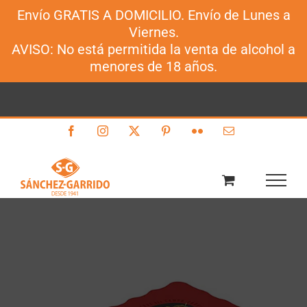
Envío GRATIS A DOMICILIO. Envío de Lunes a
Sánchez-Garrido
Viernes.
Saltar
AVISO: No está permitida la venta de alcohol a
al
menores de 18 años.
contenido
Facebook
Instagram
X
Pinterest
Flickr
Correo
electrónico