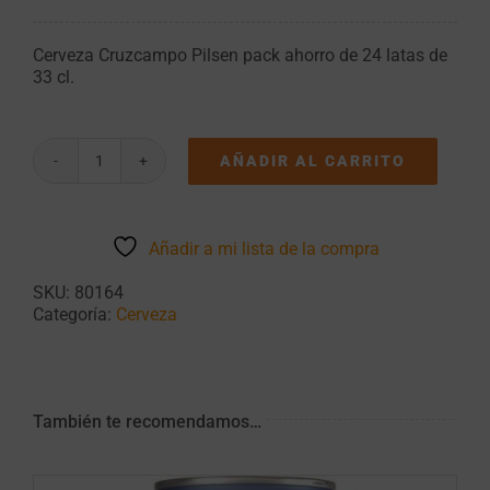
Cerveza Cruzcampo Pilsen pack ahorro de 24 latas de
33 cl.
AÑADIR AL CARRITO
Cerveza
Cruzcampo
Pilsen
pack
Añadir a mi lista de la compra
de
24
SKU:
80164
latas
Categoría:
Cerveza
de
33
cl.
cantidad
También te recomendamos…