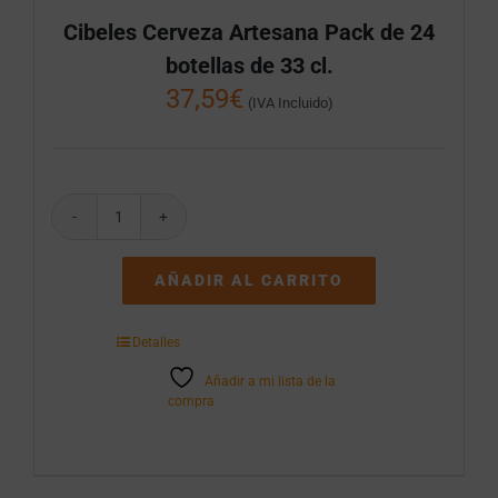
Cibeles Cerveza Artesana Pack de 24
botellas de 33 cl.
37,59
€
(IVA Incluido)
Cibeles
Cerveza
Artesana
AÑADIR AL CARRITO
Pack
de
24
Detalles
botellas
de
Añadir a mi lista de la
33
compra
cl.
cantidad