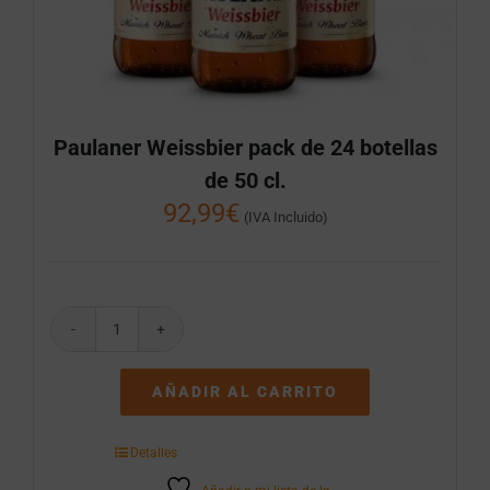
Paulaner Weissbier pack de 24 botellas
de 50 cl.
92,99
€
(IVA Incluido)
Paulaner
Weissbier
pack
AÑADIR AL CARRITO
de
24
botellas
Detalles
de