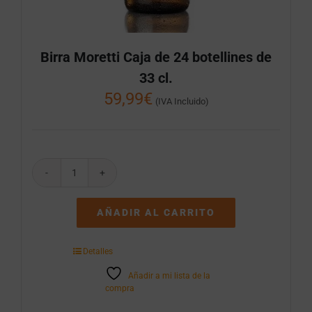
Birra Moretti Caja de 24 botellines de
33 cl.
59,99
€
(IVA Incluido)
Birra
Moretti
Caja
AÑADIR AL CARRITO
de
24
botellines
Detalles
de
33
Añadir a mi lista de la
cl.
compra
cantidad