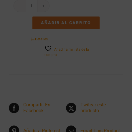
Cerveza
Cruzcampo
Pilsen
AÑADIR AL CARRITO
pack
de
6
Detalles
botellas
de
Añadir a mi lista de la
1L
compra
cantidad
Compartir En
Twitear este
Facebook
producto
Añadir a Pinterest
Email This Product