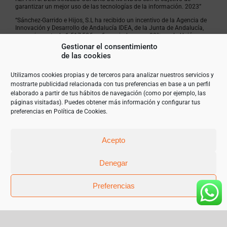
garantizar un mejor uso de las tecnologías de la información. 2023”
“Sánchez-Garrido e Hijos, S.L ha recibido un incentivo de la Agencia de
Innovación y Desarrollo de Andalucía IDEA, de la Junta de Andalucía,
por un importe de 1.517,50€, cofinanciado en un 80% por la Unión
Europea a través del Fondo Europeo de Desarrollo Regional, FEDER
Gestionar el consentimiento
para la realización del proyecto POTENCIACIÓN Y MEJORA
de las cookies
ECOMMERCE. NUEVO SERVIDOR Y OPTIMIZACIÓN ALMACENAJE con el
objetivo de garantizar un mejor uso de las tecnologías de la
información. 2023”
Utilizamos cookies propias y de terceros para analizar nuestros servicios y
mostrarte publicidad relacionada con tus preferencias en base a un perfil
elaborado a partir de tus hábitos de navegación (como por ejemplo, las
páginas visitadas). Puedes obtener más información y configurar tus
preferencias en
Política de Cookies
.
Acepto
Denegar
Preferencias
© Copyright 2019 | Teléfono 952 841 385 |
mariangeles@sanchez-garrido.com |
Sobre Nosotros
|
Contacto
|
Proveedores
|
Productos
|
Política de privacidad
|
Cookies