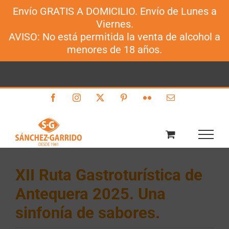
Envío GRATIS A DOMICILIO. Envío de Lunes a
Sánchez-Garrido
Viernes.
Saltar
AVISO: No está permitida la venta de alcohol a
al
menores de 18 años.
contenido
Facebook
Instagram
X
Pinterest
Flickr
Correo
electrónico
XII Ruta Gastroturística de
Antequera 2025. Una
sinfonía de sabores.