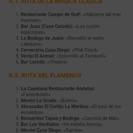
R.1. RUTA DE LA MÚSICA CLÁSICA
Restaurante Campo de Golf:
«Háblame del mar
marinero»
Bar Juan (Casa Corado):
«Las cuatro
estaciones»
La Bodega de Juani:
«Revuelto al estilo
Lebrijano»
Cervecería Casa Diego:
«Pink Floyd»
Venta El Arenal:
«Solomillo al Tamboril»
Bar Laredo:
«Shakira»
R.2. RUTA DEL FLAMENCO
La Cayetana Restaurante Andaluz:
«Farandulero»
Mesón La Grada:
«Bulería»
Abrasador El Cortijo La Martina:
«El baúl de los
recuerdos»
Recuerdos Tapas y Bodega:
«Canción de Mar»
Bar Los Verdiales:
«Mi estrella blanca»
Mesón Casa Diego:
«Samba»