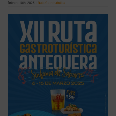
febrero 10th, 2025
|
Ruta Gatroturística
Ver
imagen
más
grande