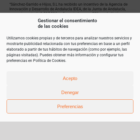
“Sánchez-Garrido e Hijos, S.L ha recibido un incentivo de la Agencia de
Innovación y Desarrollo de Andalucía IDEA, de la Junta de Andalucía,
por un importe de 1.517,50€, cofinanciado en un 80% por la Unión
Europea a través del Fondo Europeo de Desarrollo Regional, FEDER
Gestionar el consentimiento
para la realización del proyecto POTENCIACIÓN Y MEJORA
de las cookies
ECOMMERCE. NUEVO SERVIDOR Y OPTIMIZACIÓN ALMACENAJE con el
objetivo de garantizar un mejor uso de las tecnologías de la
información. 2023”
Utilizamos cookies propias y de terceros para analizar nuestros servicios y
mostrarte publicidad relacionada con tus preferencias en base a un perfil
elaborado a partir de tus hábitos de navegación (como por ejemplo, las
páginas visitadas). Puedes obtener más información y configurar tus
preferencias en
Política de Cookies
.
Acepto
Denegar
Preferencias
© Copyright 2019 | Teléfono 952 841 385 |
mariangeles@sanchez-garrido.com |
Sobre Nosotros
|
Contacto
|
Proveedores
|
Productos
|
Política de privacidad
|
Cookies
|
Aviso Legal
|
Términos y condiciones de uso
|