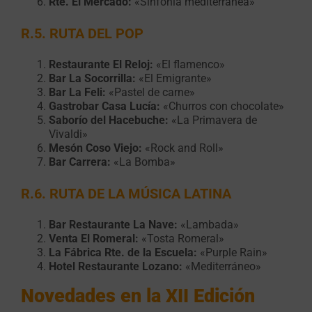
Rte. El Mercado:
«Sinfonía mediterránea»
R.5. RUTA DEL POP
Restaurante El Reloj:
«El flamenco»
Bar La Socorrilla:
«El Emigrante»
Bar La Feli:
«Pastel de carne»
Gastrobar Casa Lucía:
«Churros con chocolate»
Saborío del Hacebuche:
«La Primavera de
Vivaldi»
Mesón Coso Viejo:
«Rock and Roll»
Bar Carrera:
«La Bomba»
R.6. RUTA DE LA MÚSICA LATINA
Bar Restaurante La Nave:
«Lambada»
Venta El Romeral:
«Tosta Romeral»
La Fábrica Rte. de la Escuela:
«Purple Rain»
Hotel Restaurante Lozano:
«Mediterráneo»
Novedades en la XII Edición