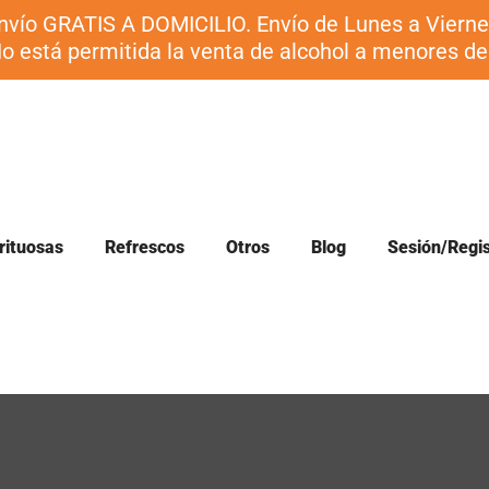
nvío GRATIS A DOMICILIO. Envío de Lunes a Vierne
o está permitida la venta de alcohol a menores de
rituosas
Refrescos
Otros
Blog
Sesión/Regis