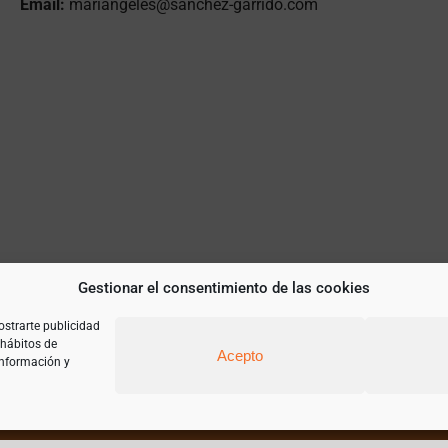
Email:
mariangeles@sanchez-garrido.com
Gestionar el consentimiento de las cookies
ostrarte publicidad
 hábitos de
Acepto
información y
ariangeles@sanchez-garrido.com |
Sobre Nosotros
|
Contacto
|
Proveedor
|
Aviso Legal
|
Términos y condiciones de uso
|