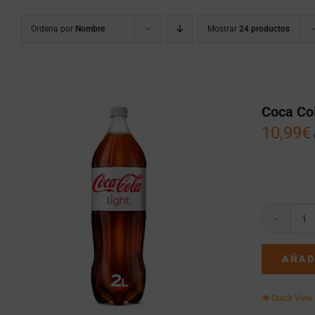
Ordena por
Nombre
Mostrar
24 productos
Coca Col
10,99
€
C
Co
Li
AÑAD
6
bo
d
Quick View
2