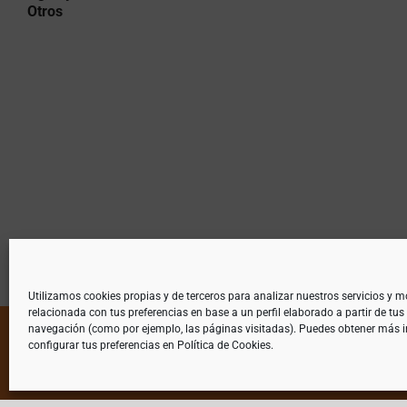
Otros
Utilizamos cookies propias y de terceros para analizar nuestros servicios y m
relacionada con tus preferencias en base a un perfil elaborado a partir de tus
navegación (como por ejemplo, las páginas visitadas). Puedes obtener más 
configurar tus preferencias en
Política de Cookies
.
© Copyright 2019 | Teléfono 952 841 385 | m