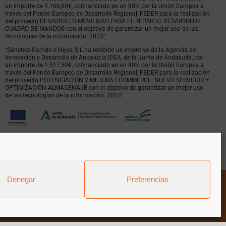
un importe de 5.166,80€, cofinanciado en un 80% por la Unión Europea a
través del Fondo Europeo de Desarrollo Regional, FEDER para la realización
del proyecto DESARROLLO MOVILIDAD PARA EL REPARTO. DESARROLLO
CUADRO DE MANDOS con el objetivo de garantizar un mejor uso de las
tecnologías de la información. 2023”
“Sánchez-Garrido e Hijos, S.L ha recibido un incentivo de la Agencia de
Innovación y Desarrollo de Andalucía IDEA, de la Junta de Andalucía, por
un importe de 1.517,50€, cofinanciado en un 80% por la Unión Europea a
través del Fondo Europeo de Desarrollo Regional, FEDER para la realización
del proyecto POTENCIACIÓN Y MEJORA ECOMMERCE. NUEVO SERVIDOR Y
OPTIMIZACIÓN ALMACENAJE con el objetivo de garantizar un mejor uso
de las tecnologías de la información. 2023”
Denegar
Preferencias
es
|
Productos
|
Política de privacidad
|
Cookies