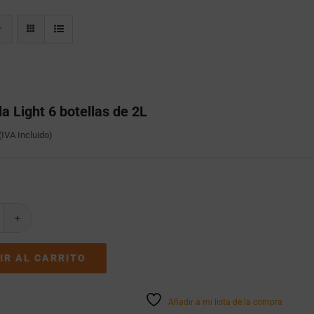
a Light 6 botellas de 2L
(IVA Incluido)
oca
la
ght
IR AL CARRITO
tellas
e
Añadir a mi lista de la compra
L