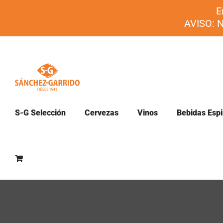
Saltar
E
al
AVISO: N
contenido
S-G Selección
Cervezas
Vinos
Bebidas Espi