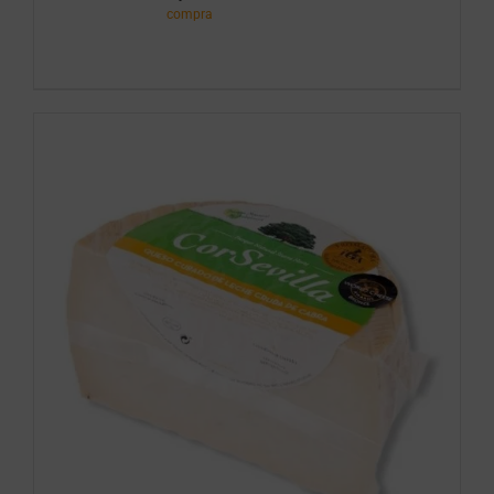
jamonero
compra
cantidad