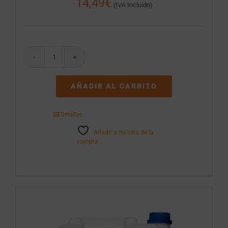
14,49
€
(IVA Incluido)
Alcachofas
Entera
La
AÑADIR AL CARRITO
Fragua
Lata
3
Detalles
kg
C/6
Añadir a mi lista de la
cantidad
compra