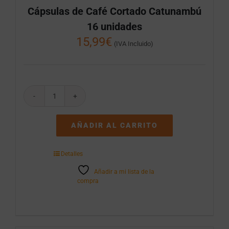
Cápsulas de Café Cortado Catunambú
16 unidades
15,99
€
(IVA Incluido)
Cápsulas
de
Café
AÑADIR AL CARRITO
Cortado
Catunambú
16
Detalles
unidades
cantidad
Añadir a mi lista de la
compra