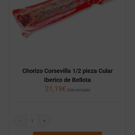
Chorizo Corsevilla 1/2 pieza Cular
Iberico de Bellota
21,19
€
(IVA Incluido)
Chorizo
Corsevilla