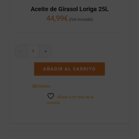
Aceite de Girasol Loriga 25L
44,99
€
(IVA Incluido)
Aceite
de
Girasol
AÑADIR AL CARRITO
Loriga
25L
cantidad
Detalles
Añadir a mi lista de la
compra