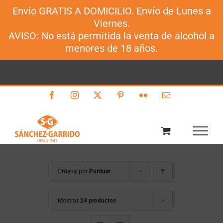
Envío GRATIS A DOMICILIO. Envío de Lunes a
Sánchez-Garrido
Viernes.
Saltar
AVISO: No está permitida la venta de alcohol a
al
menores de 18 años.
contenido
Facebook
Instagram
X
Pinterest
Flickr
Correo
electrónico
Ordena por
Puntuar
Mostrar
24 productos