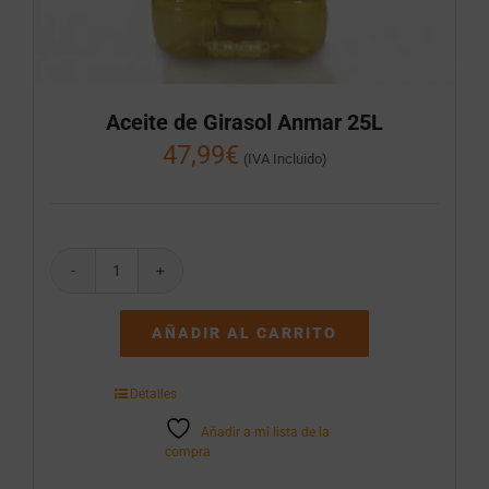
Aceite de Girasol Anmar 25L
47,99
€
(IVA Incluido)
Aceite
de
Girasol
AÑADIR AL CARRITO
Anmar
25L
cantidad
Detalles
Añadir a mi lista de la
compra