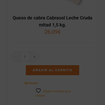
Queso de cabra Cabrasol Leche Cruda
mitad 1,5 kg.
26,09
€
Queso
de
cabra
AÑADIR AL CARRITO
Cabrasol
Leche
Cruda
Detalles
mitad
1,5
Añadir a mi lista de la
kg.
compra
cantidad