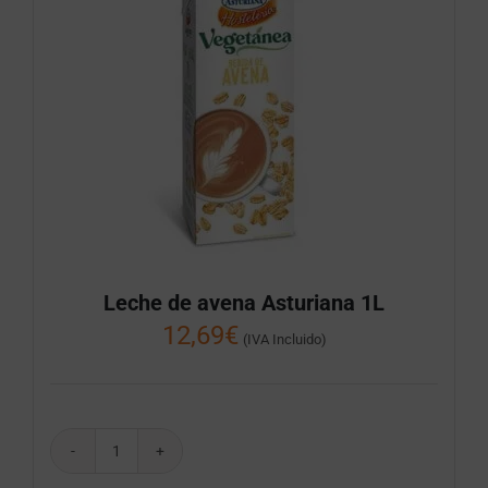
Leche de avena Asturiana 1L
12,69
€
(IVA Incluido)
Leche
de