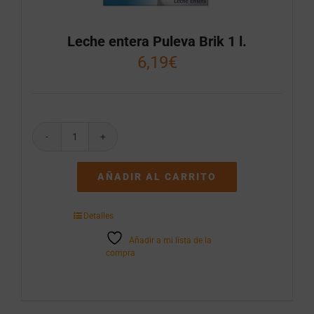
Leche entera Puleva Brik 1 l.
6,19
€
Leche
entera
Puleva
AÑADIR AL CARRITO
Brik
1
l.
Detalles
cantidad
Añadir a mi lista de la
compra