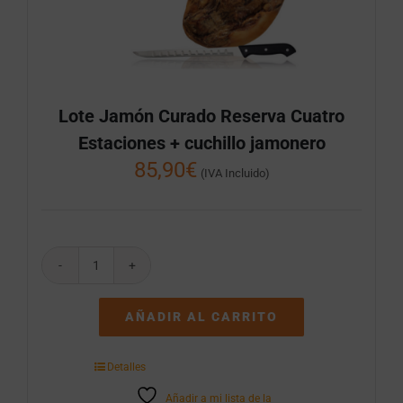
Lote Jamón Curado Reserva Cuatro
Estaciones + cuchillo jamonero
85,90
€
(IVA Incluido)
Lote
Jamón
Curado
AÑADIR AL CARRITO
Reserva
Cuatro
Estaciones
Detalles
+
cuchillo
Añadir a mi lista de la