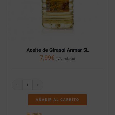
Aceite de Girasol Anmar 5L
7,99
€
(IVA Incluido)
Aceite
de
Girasol
AÑADIR AL CARRITO
Anmar
5L
cantidad
Detalles