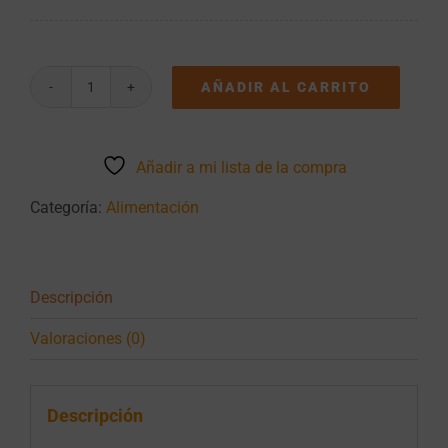
AÑADIR AL CARRITO
Leche
Sin
Lactosa
Central
Añadir a mi lista de la compra
Lechera
Asturiana
Categoría:
Alimentación
1,5L
cantidad
Descripción
Valoraciones (0)
Descripción