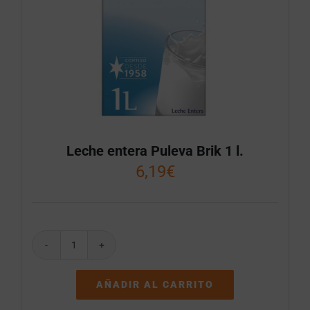
Leche entera Puleva Brik 1 l.
6,19
€
Leche
entera
Puleva
AÑADIR AL CARRITO
Brik
1