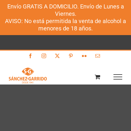
Envío GRATIS A DOMICILIO. Envío de Lunes a
Sánchez-Garrido
Viernes.
Saltar
AVISO: No está permitida la venta de alcohol a
al
menores de 18 años.
contenido
Facebook
Instagram
X
Pinterest
Flickr
Correo
electrónico