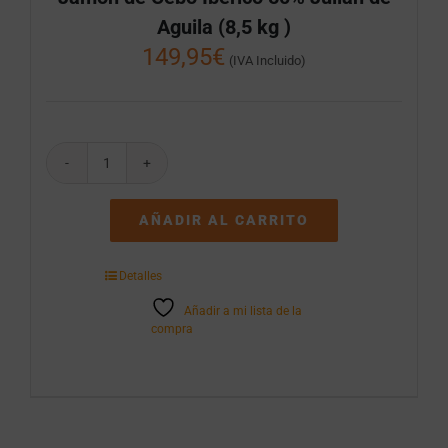
Aguila (8,5 kg )
149,95
€
(IVA Incluido)
Jamon
de
Cebo
AÑADIR AL CARRITO
Iberico
50%
Julián
Detalles
de
Aguila
Añadir a mi lista de la
(8,5
compra
kg
)
cantidad