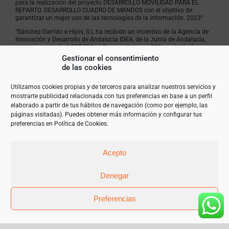
para la realización del proyecto DESARROLLO MOVILIDAD PARA EL
REPARTO. DESARROLLO CUADRO DE MANDOS con el objetivo de
garantizar un mejor uso de las tecnologías de la información. 2023”
“Sánchez-Garrido e Hijos, S.L ha recibido un incentivo de la Agencia de
Innovación y Desarrollo de Andalucía IDEA, de la Junta de Andalucía,
por un importe de 1.517,50€, cofinanciado en un 80% por la Unión
Europea a través del Fondo Europeo de Desarrollo Regional, FEDER
Gestionar el consentimiento
para la realización del proyecto POTENCIACIÓN Y MEJORA
de las cookies
ECOMMERCE. NUEVO SERVIDOR Y OPTIMIZACIÓN ALMACENAJE con el
objetivo de garantizar un mejor uso de las tecnologías de la
información. 2023”
Utilizamos cookies propias y de terceros para analizar nuestros servicios y
mostrarte publicidad relacionada con tus preferencias en base a un perfil
elaborado a partir de tus hábitos de navegación (como por ejemplo, las
páginas visitadas). Puedes obtener más información y configurar tus
preferencias en
Política de Cookies
.
Acepto
Denegar
Preferencias
© Copyright 2019 | Teléfono 952 841 385 |
mariangeles@sanchez-garrido.com |
Sobre Nosotros
|
Contacto
|
Proveedores
|
Productos
|
Política de privacidad
|