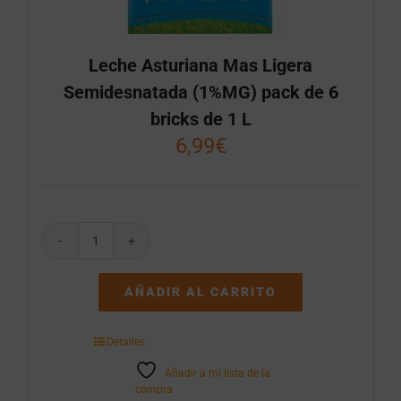
Leche Asturiana Mas Ligera
Semidesnatada (1%MG) pack de 6
bricks de 1 L
6,99
€
Leche
Asturiana
Mas
AÑADIR AL CARRITO
Ligera
Semidesnatada
(1%MG)
Detalles
pack
de
Añadir a mi lista de la
6
compra