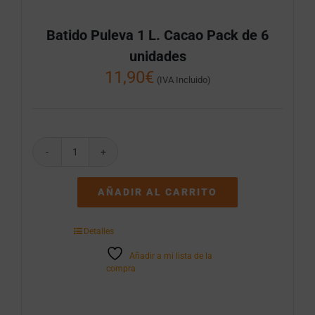
Batido Puleva 1 L. Cacao Pack de 6
unidades
11,90
€
(IVA Incluido)
Batido
Puleva
1
AÑADIR AL CARRITO
L.
Cacao
Pack
Detalles
de
6
Añadir a mi lista de la
unidades
compra
cantidad