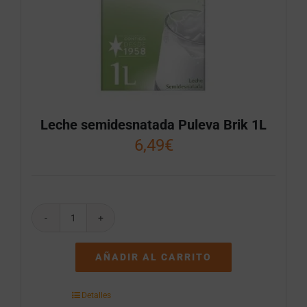
Leche semidesnatada Puleva Brik 1L
6,49
€
Leche
semidesnatada
Puleva
AÑADIR AL CARRITO
Brik
1L
cantidad
Detalles