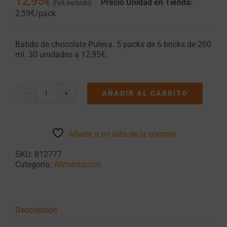
12,95
€
Precio Unidad en Tienda:
(IVA Incluido)
2,59€/pack
Batido de chocolate Puleva. 5 packs de 6 bricks de 200
ml. 30 unidades a 12,95€.
AÑADIR AL CARRITO
Batido
de
Chocolate
Puleva
Añadir a mi lista de la compra
5
Packs
SKU:
812777
de
Categoría:
Alimentación
6
bricks
de
200
ml.
Descripción
cantidad