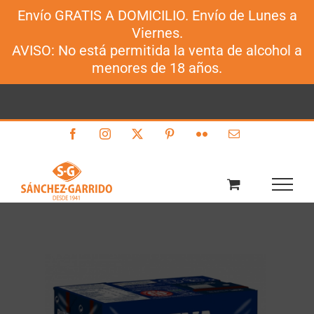
Envío GRATIS A DOMICILIO. Envío de Lunes a
Sánchez-Garrido
Viernes.
Saltar
AVISO: No está permitida la venta de alcohol a
al
menores de 18 años.
contenido
Facebook
Instagram
X
Pinterest
Flickr
Correo
electrónico