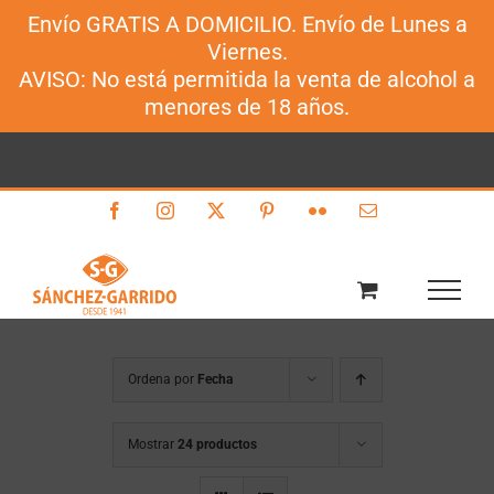
Envío GRATIS A DOMICILIO. Envío de Lunes a
Sánchez-Garrido
Viernes.
Saltar
AVISO: No está permitida la venta de alcohol a
al
menores de 18 años.
contenido
Facebook
Instagram
X
Pinterest
Flickr
Correo
electrónico
Ordena por
Fecha
Mostrar
24 productos