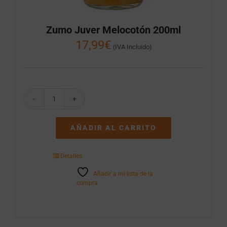
Zumo Juver Melocotón 200ml
17,99
€
(IVA Incluido)
Zumo
Juver
Melocotón
AÑADIR AL CARRITO
200ml
cantidad
Detalles
Añadir a mi lista de la
compra