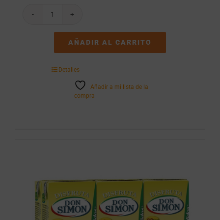
Aquabona
35cl
C24
AÑADIR AL CARRITO
cantidad
Detalles
Añadir a mi lista de la
compra