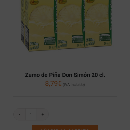
Zumo de Piña Don Simón 20 cl.
8,79
€
(IVA Incluido)
Zumo
de
Piña