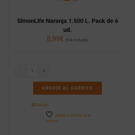
SimonLife Naranja 1.500 L. Pack de 6
ud.
8,99
€
(IVA Incluido)
SimonLife
Naranja
1.500
AÑADIR AL CARRITO
L.
Pack
de
Detalles
6
ud.
Añadir a mi lista de la
cantidad
compra