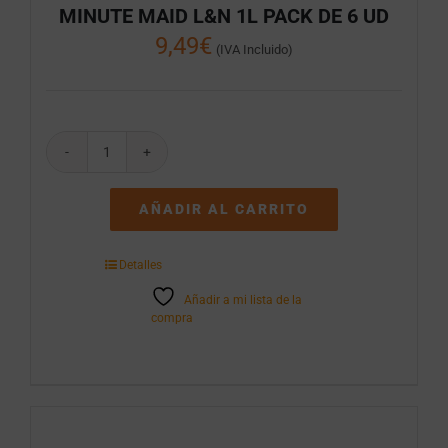
MINUTE MAID L&N 1L PACK DE 6 UD
9,49
€
(IVA Incluido)
MINUTE
MAID
L&N
AÑADIR AL CARRITO
1L
PACK
DE
Detalles
6
UD
Añadir a mi lista de la
cantidad
compra