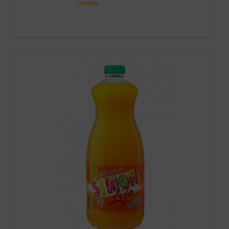
cantidad
compra