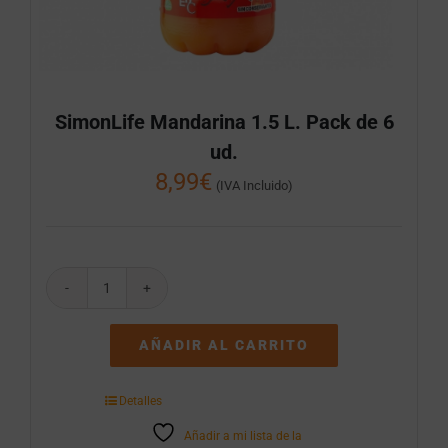
SimonLife Mandarina 1.5 L. Pack de 6
ud.
8,99
€
(IVA Incluido)
SimonLife
Mandarina
1.5
AÑADIR AL CARRITO
L.
Pack
de
Detalles
6
ud.
Añadir a mi lista de la