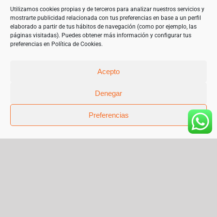
objetivo de garantizar un mejor uso de las tecnologías de la
información. 2023”
Utilizamos cookies propias y de terceros para analizar nuestros servicios y
mostrarte publicidad relacionada con tus preferencias en base a un perfil
elaborado a partir de tus hábitos de navegación (como por ejemplo, las
páginas visitadas). Puedes obtener más información y configurar tus
preferencias en
Política de Cookies
.
Acepto
Denegar
Preferencias
© Copyright 2019 | Teléfono 952 841 385 |
mariangeles@sanchez-garrido.com |
Sobre Nosotros
|
Contacto
|
Proveedores
|
Productos
|
Política de privacidad
|
Cookies
|
Aviso Legal
|
Términos y condiciones de uso
|
Facebook
Instagram
X
Pinterest
Flickr
Correo
electrónico