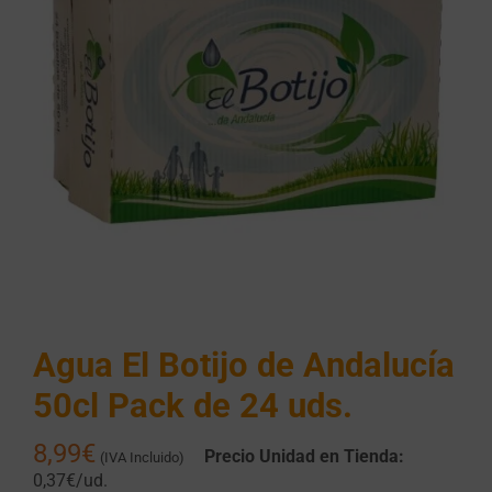
Agua El Botijo de Andalucía
50cl Pack de 24 uds.
8,99
€
Precio Unidad en Tienda:
(IVA Incluido)
0,37€/ud.