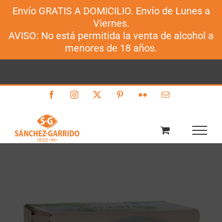
Envío GRATIS A DOMICILIO. Envío de Lunes a
Sánchez-Garrido
Viernes.
Saltar
AVISO: No está permitida la venta de alcohol a
al
menores de 18 años.
contenido
Facebook
Instagram
X
Pinterest
Flickr
Correo
electrónico