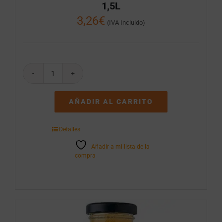
1,5L
3,26
€
(IVA Incluido)
Agua
El
Botijo
AÑADIR AL CARRITO
Pack
de
6
Detalles
botellas
de
Añadir a mi lista de la
1,5L
compra
cantidad