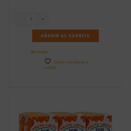
Zumo
Juver
Melocotón
AÑADIR AL CARRITO
200ml
cantidad
Detalles
Añadir a mi lista de la
compra