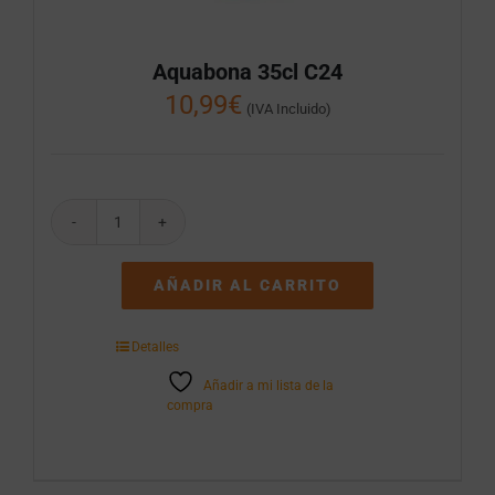
Aquabona 35cl C24
10,99
€
(IVA Incluido)
Aquabona
35cl
C24
AÑADIR AL CARRITO
cantidad
Detalles
Añadir a mi lista de la
compra