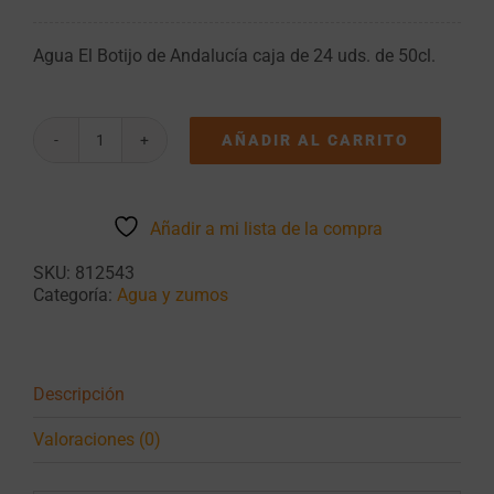
Agua El Botijo de Andalucía caja de 24 uds. de 50cl.
AÑADIR AL CARRITO
Agua
El
Botijo
de
Añadir a mi lista de la compra
Andalucía
50cl
SKU:
812543
Pack
Categoría:
Agua y zumos
de
24
uds.
cantidad
Descripción
Valoraciones (0)