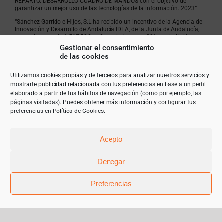
REPARTO. DESARROLLO CUADRO DE MANDOS con el objetivo de
garantizar un mejor uso de las tecnologías de la información. 2023”
“Sánchez-Garrido e Hijos, S.L ha recibido un incentivo de la Agencia de
Innovación y Desarrollo de Andalucía IDEA, de la Junta de Andalucía,
por un importe de 1.517,50€, cofinanciado en un 80% por la Unión
Europea a través del Fondo Europeo de Desarrollo Regional, FEDER
Gestionar el consentimiento
para la realización del proyecto POTENCIACIÓN Y MEJORA
de las cookies
ECOMMERCE. NUEVO SERVIDOR Y OPTIMIZACIÓN ALMACENAJE con el
objetivo de garantizar un mejor uso de las tecnologías de la
información. 2023”
Utilizamos cookies propias y de terceros para analizar nuestros servicios y
mostrarte publicidad relacionada con tus preferencias en base a un perfil
elaborado a partir de tus hábitos de navegación (como por ejemplo, las
páginas visitadas). Puedes obtener más información y configurar tus
preferencias en
Política de Cookies
.
Acepto
Denegar
Preferencias
© Copyright 2019 | Teléfono 952 841 385 |
mariangeles@sanchez-garrido.com |
Sobre Nosotros
|
Contacto
|
Proveedores
|
Productos
|
Política de privacidad
|
Cookies