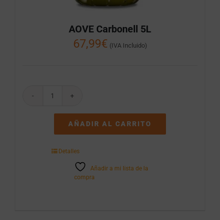
AOVE Carbonell 5L
67,99
€
(IVA Incluido)
AOVE
Carbonell
5L
AÑADIR AL CARRITO
cantidad
Detalles
Añadir a mi lista de la
compra