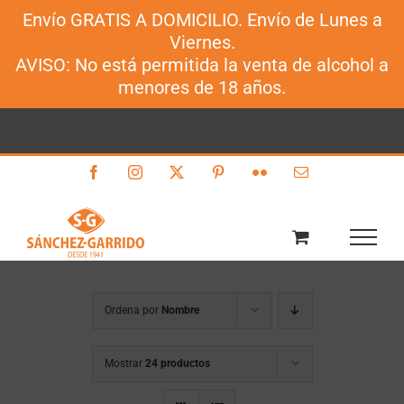
Envío GRATIS A DOMICILIO. Envío de Lunes a
Sánchez-Garrido
Viernes.
Saltar
AVISO: No está permitida la venta de alcohol a
al
menores de 18 años.
contenido
Facebook
Instagram
X
Pinterest
Flickr
Correo
electrónico
Ordena por
Nombre
Mostrar
24 productos