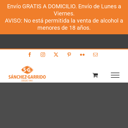
Envío GRATIS A DOMICILIO. Envío de Lunes a
Sánchez-Garrido
Viernes.
Saltar
AVISO: No está permitida la venta de alcohol a
al
menores de 18 años.
contenido
Facebook
Instagram
X
Pinterest
Flickr
Correo
electrónico