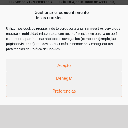
Innovación y Desarrollo de Andalucía IDEA, de la Junta de Andalucía,
por un importe de 1.517,50€, cofinanciado en un 80% por la Unión
Europea a través del Fondo Europeo de Desarrollo Regional, FEDER
Gestionar el consentimiento
para la realización del proyecto POTENCIACIÓN Y MEJORA
de las cookies
ECOMMERCE. NUEVO SERVIDOR Y OPTIMIZACIÓN ALMACENAJE con el
objetivo de garantizar un mejor uso de las tecnologías de la
información. 2023”
Utilizamos cookies propias y de terceros para analizar nuestros servicios y
mostrarte publicidad relacionada con tus preferencias en base a un perfil
elaborado a partir de tus hábitos de navegación (como por ejemplo, las
páginas visitadas). Puedes obtener más información y configurar tus
preferencias en
Política de Cookies
.
Acepto
Denegar
Preferencias
© Copyright 2019 | Teléfono 952 841 385 |
mariangeles@sanchez-garrido.com |
Sobre Nosotros
|
Contacto
|
Proveedores
|
Productos
|
Política de privacidad
|
Cookies
|
Aviso Legal
|
Términos y condiciones de uso
|