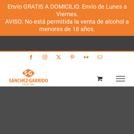
Envío GRATIS A DOMICILIO. Envío de Lunes a
Sánchez-Garrido
Viernes.
Saltar
AVISO: No está permitida la venta de alcohol a
al
menores de 18 años.
contenido
Facebook
Instagram
X
Pinterest
Flickr
Correo
electrónico