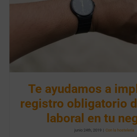
Te ayudamos a impl
registro obligatorio 
laboral en tu ne
junio 24th, 2019
|
Con la hostelería