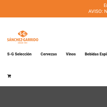
Saltar
E
al
AVISO: N
contenido
S-G Selección
Cervezas
Vinos
Bebidas Espi