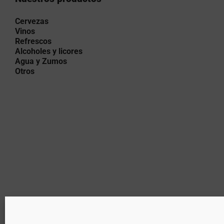
Cervezas
Vinos
Refrescos
Alcoholes y licores
Agua y Zumos
Otros