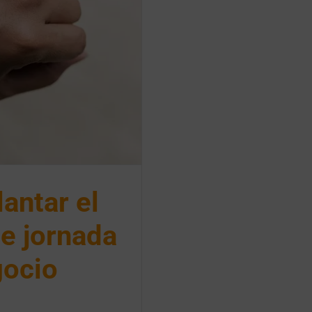
antar el
de jornada
gocio