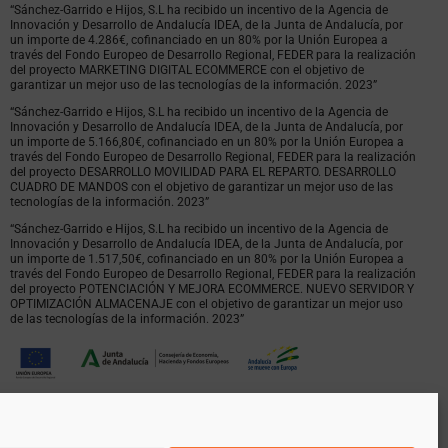
“Sánchez-Garrido e Hijos, S.L ha recibido un incentivo de la Agencia de
Innovación y Desarrollo de Andalucía IDEA, de la Junta de Andalucía, por
un importe de 4.286€, cofinanciado en un 80% por la Unión Europea a
través del Fondo Europeo de Desarrollo Regional, FEDER para la realización
del proyecto MARKETING DIGITAL ECOMMERCE con el objetivo de
garantizar un mejor uso de las tecnologías de la información. 2023”
“Sánchez-Garrido e Hijos, S.L ha recibido un incentivo de la Agencia de
Innovación y Desarrollo de Andalucía IDEA, de la Junta de Andalucía, por
un importe de 5.166,80€, cofinanciado en un 80% por la Unión Europea a
través del Fondo Europeo de Desarrollo Regional, FEDER para la realización
del proyecto DESARROLLO MOVILIDAD PARA EL REPARTO. DESARROLLO
CUADRO DE MANDOS con el objetivo de garantizar un mejor uso de las
tecnologías de la información. 2023”
“Sánchez-Garrido e Hijos, S.L ha recibido un incentivo de la Agencia de
Innovación y Desarrollo de Andalucía IDEA, de la Junta de Andalucía, por
un importe de 1.517,50€, cofinanciado en un 80% por la Unión Europea a
través del Fondo Europeo de Desarrollo Regional, FEDER para la realización
del proyecto POTENCIACIÓN Y MEJORA ECOMMERCE. NUEVO SERVIDOR Y
OPTIMIZACIÓN ALMACENAJE con el objetivo de garantizar un mejor uso
de las tecnologías de la información. 2023”