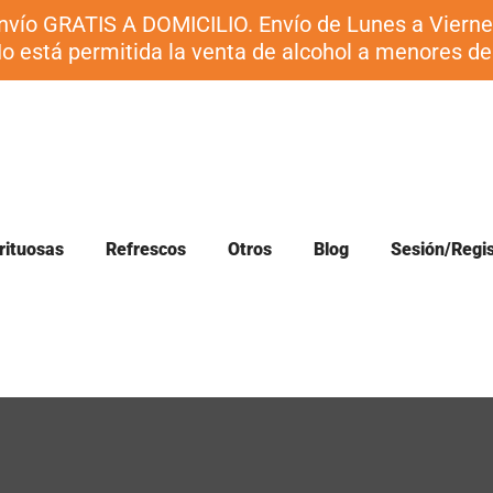
nvío GRATIS A DOMICILIO. Envío de Lunes a Vierne
o está permitida la venta de alcohol a menores de
rituosas
Refrescos
Otros
Blog
Sesión/Regis