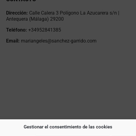
Dirección:
Calle Calera 3 Polígono La Azucarera s/n |
Antequera (Málaga) 29200
Teléfono:
+34952841385
Email:
mariangeles@sanchez-garrido.com
Gestionar el consentimiento de las cookies