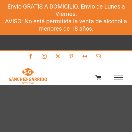
Envío GRATIS A DOMICILIO. Envío de Lunes a
Sánchez-Garrido
Viernes.
Saltar
AVISO: No está permitida la venta de alcohol a
al
menores de 18 años.
contenido
Facebook
Instagram
X
Pinterest
Flickr
Correo
electrónico