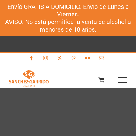
Envío GRATIS A DOMICILIO. Envío de Lunes a
Sánchez-Garrido
Viernes.
Saltar
AVISO: No está permitida la venta de alcohol a
al
menores de 18 años.
contenido
Facebook
Instagram
X
Pinterest
Flickr
Correo
electrónico