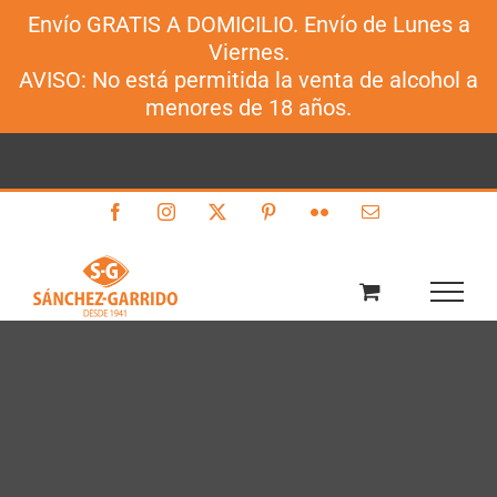
Envío GRATIS A DOMICILIO. Envío de Lunes a
Sánchez-Garrido
Viernes.
Saltar
AVISO: No está permitida la venta de alcohol a
al
menores de 18 años.
contenido
Facebook
Instagram
X
Pinterest
Flickr
Correo
electrónico