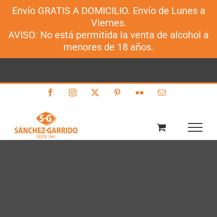
Envío GRATIS A DOMICILIO. Envío de Lunes a
Sánchez-Garrido
Viernes.
Saltar
AVISO: No está permitida la venta de alcohol a
al
menores de 18 años.
contenido
Facebook
Instagram
X
Pinterest
Flickr
Correo
electrónico