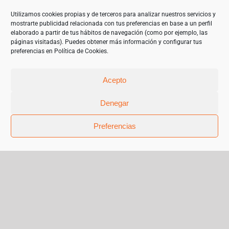
objetivo de garantizar un mejor uso de las tecnologías de la
información. 2023”
Utilizamos cookies propias y de terceros para analizar nuestros servicios y
mostrarte publicidad relacionada con tus preferencias en base a un perfil
elaborado a partir de tus hábitos de navegación (como por ejemplo, las
páginas visitadas). Puedes obtener más información y configurar tus
preferencias en
Política de Cookies
.
Acepto
Denegar
Preferencias
© Copyright 2019 | Teléfono 952 841 385 |
mariangeles@sanchez-garrido.com |
Sobre Nosotros
|
Contacto
|
Proveedores
|
Productos
|
Política de privacidad
|
Cookies
|
Aviso Legal
|
Términos y condiciones de uso
|
Facebook
Instagram
X
Pinterest
Flickr
Correo
electrónico