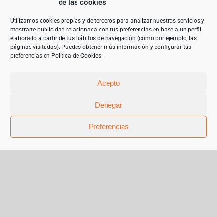
de las cookies
ECOMMERCE. NUEVO SERVIDOR Y OPTIMIZACIÓN ALMACENAJE con el
objetivo de garantizar un mejor uso de las tecnologías de la
información. 2023”
Utilizamos cookies propias y de terceros para analizar nuestros servicios y
mostrarte publicidad relacionada con tus preferencias en base a un perfil
elaborado a partir de tus hábitos de navegación (como por ejemplo, las
páginas visitadas). Puedes obtener más información y configurar tus
preferencias en
Política de Cookies
.
Acepto
Denegar
Preferencias
© Copyright 2019 | Teléfono 952 841 385 |
mariangeles@sanchez-garrido.com |
Sobre Nosotros
|
Contacto
|
Proveedores
|
Productos
|
Política de privacidad
|
Cookies
|
Aviso Legal
|
Términos y condiciones de uso
|
Facebook
Instagram
X
Pinterest
Flickr
Correo
electrónico