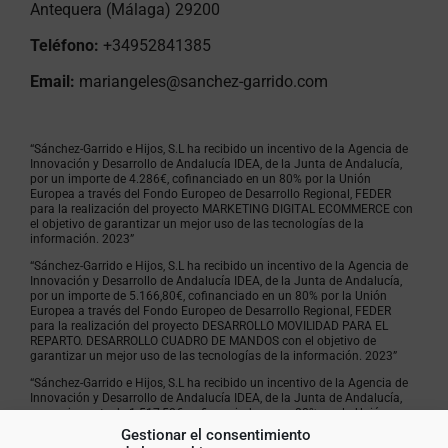
Antequera (Málaga) 29200
Teléfono:
+34952841385
Email:
mariangeles@sanchez-garrido.com
“Sánchez-Garrido e Hijos, S.L ha recibido un incentivo de la Agencia de
Innovación y Desarrollo de Andalucía IDEA, de la Junta de Andalucía,
por un importe de 4.286€, cofinanciado en un 80% por la Unión
Europea a través del Fondo Europeo de Desarrollo Regional, FEDER
para la realización del proyecto MARKETING DIGITAL ECOMMERCE con
el objetivo de garantizar un mejor uso de las tecnologías de la
información. 2023”
“Sánchez-Garrido e Hijos, S.L ha recibido un incentivo de la Agencia de
Innovación y Desarrollo de Andalucía IDEA, de la Junta de Andalucía,
por un importe de 5.166,80€, cofinanciado en un 80% por la Unión
Europea a través del Fondo Europeo de Desarrollo Regional, FEDER
para la realización del proyecto DESARROLLO MOVILIDAD PARA EL
REPARTO. DESARROLLO CUADRO DE MANDOS con el objetivo de
garantizar un mejor uso de las tecnologías de la información. 2023”
“Sánchez-Garrido e Hijos, S.L ha recibido un incentivo de la Agencia de
Innovación y Desarrollo de Andalucía IDEA, de la Junta de Andalucía,
por un importe de 1.517,50€, cofinanciado en un 80% por la Unión
Europea a través del Fondo Europeo de Desarrollo Regional, FEDER
Gestionar el consentimiento
para la realización del proyecto POTENCIACIÓN Y MEJORA