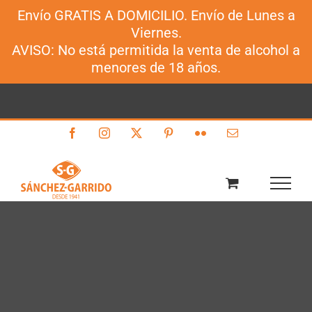
Envío GRATIS A DOMICILIO. Envío de Lunes a
Sánchez-Garrido
Viernes.
Saltar
AVISO: No está permitida la venta de alcohol a
al
menores de 18 años.
contenido
Facebook
Instagram
X
Pinterest
Flickr
Correo
electrónico