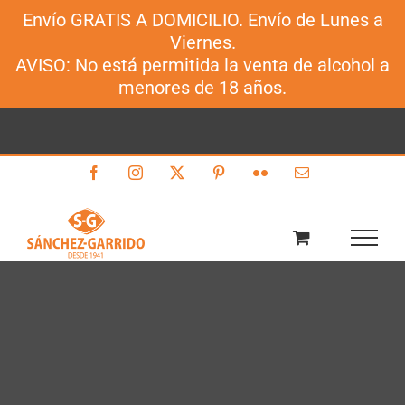
Envío GRATIS A DOMICILIO. Envío de Lunes a
Sánchez-Garrido
Viernes.
Saltar
AVISO: No está permitida la venta de alcohol a
al
menores de 18 años.
contenido
Facebook
Instagram
X
Pinterest
Flickr
Correo
electrónico