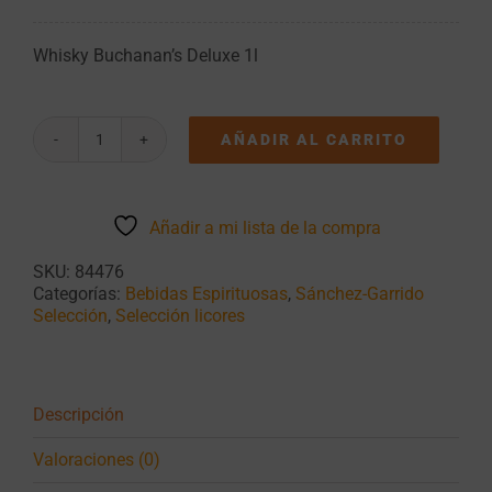
Whisky Buchanan’s Deluxe 1l
AÑADIR AL CARRITO
Whisky
Buchanan's
Deluxe
1l
Añadir a mi lista de la compra
cantidad
SKU:
84476
Categorías:
Bebidas Espirituosas
,
Sánchez-Garrido
Selección
,
Selección licores
Descripción
Valoraciones (0)