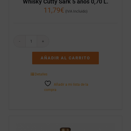
Whisky Cutty Sark 5 años 0,70 L.
11,79
€
(IVA Incluido)
Whisky
Cutty
Sark
AÑADIR AL CARRITO
5
años
0,70
Detalles
L.
cantidad
Añadir a mi lista de la
compra