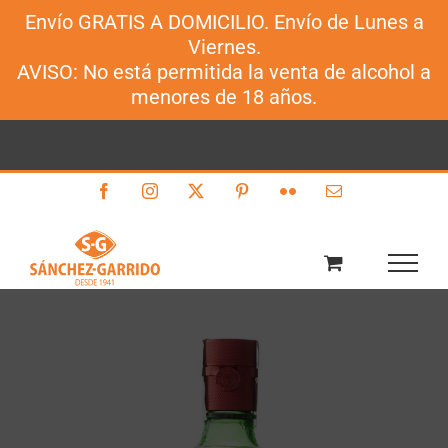
Envío GRATIS A DOMICILIO. Envío de Lunes a
Sánchez-Garrido
Viernes.
Saltar
AVISO: No está permitida la venta de alcohol a
al
menores de 18 años.
contenido
Facebook
Instagram
X
Pinterest
Flickr
Correo
electrónico