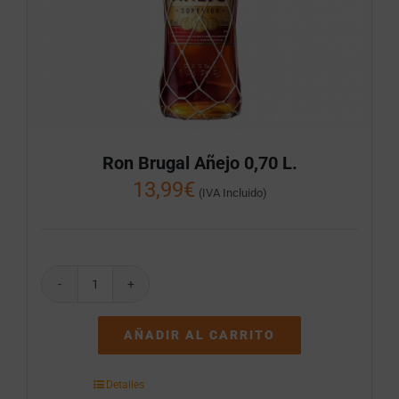
Ron Brugal Añejo 0,70 L.
13,99
€
(IVA Incluido)
Ron
Brugal
Añejo
AÑADIR AL CARRITO
0,70
L.
cantidad
Detalles