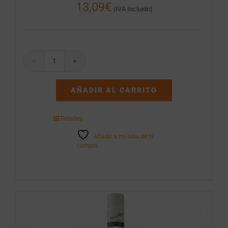
13,09
€
(IVA Incluido)
Whisky
DYC
5
AÑADIR AL CARRITO
Años
1
L
Detalles
cantidad
Añadir a mi lista de la
compra