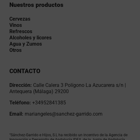
Nuestros productos
Cervezas
Vinos
Refrescos
Alcoholes y licores
Agua y Zumos
Otros
CONTACTO
Dirección:
Calle Calera 3 Polígono La Azucarera s/n |
Antequera (Málaga) 29200
Teléfono:
+34952841385
Email:
mariangeles@sanchez-garrido.com
“Sánchez-Garrido e Hijos, S.L ha recibido un incentivo de la Agencia de
Innovación y Desarrollo de Andalucía IDEA, de la Junta de Andalucía,