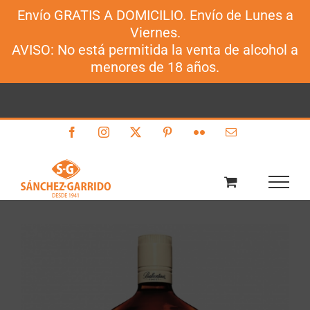
Envío GRATIS A DOMICILIO. Envío de Lunes a
Sánchez-Garrido
Viernes.
Saltar
AVISO: No está permitida la venta de alcohol a
al
menores de 18 años.
contenido
Facebook
Instagram
X
Pinterest
Flickr
Correo
electrónico