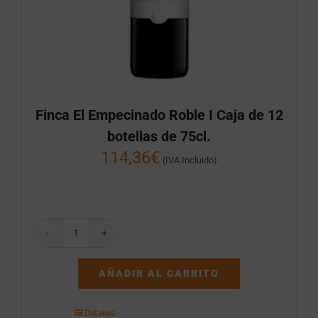
Finca El Empecinado Roble I Caja de 12
botellas de 75cl.
114,36
€
(IVA Incluido)
Finca
El
Empecinado
AÑADIR AL CARRITO
Roble
I
Caja
Detalles