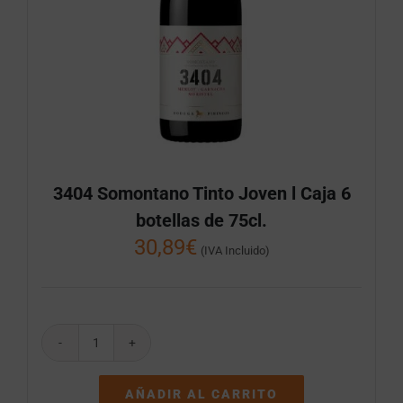
3404 Somontano Tinto Joven l Caja 6
botellas de 75cl.
30,89
€
(IVA Incluido)
3404
Somontano
Tinto
AÑADIR AL CARRITO