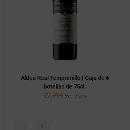
Aldea Real Tempranillo I Caja de 6
botellas de 75cl.
22,99
€
(IVA Incluido)
Aldea