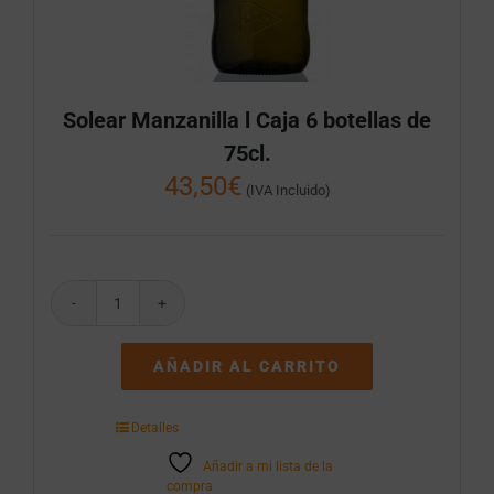
Solear Manzanilla l Caja 6 botellas de
75cl.
43,50
€
(IVA Incluido)
Solear
Manzanilla
l
AÑADIR AL CARRITO
Caja
6
botellas
Detalles
de
75cl.
Añadir a mi lista de la
cantidad
compra