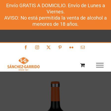
Envío GRATIS A DOMICILIO. Envío de Lunes a
Sánchez-Garrido
Viernes.
Saltar
AVISO: No está permitida la venta de alcohol a
al
menores de 18 años.
contenido
Facebook
Instagram
X
Pinterest
Flickr
Correo
electrónico