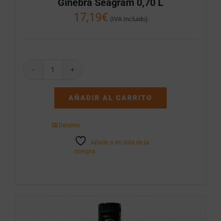
Ginebra Seagram 0,70 L
17,19
€
(IVA Incluido)
Ginebra
Seagram
0,70
AÑADIR AL CARRITO
L
cantidad
Detalles
Añadir a mi lista de la
compra