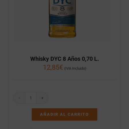
Whisky DYC 8 Años 0,70 L.
12,85
€
(IVA Incluido)
Whisky
DYC
8
AÑADIR AL CARRITO
Años
0,70
L.