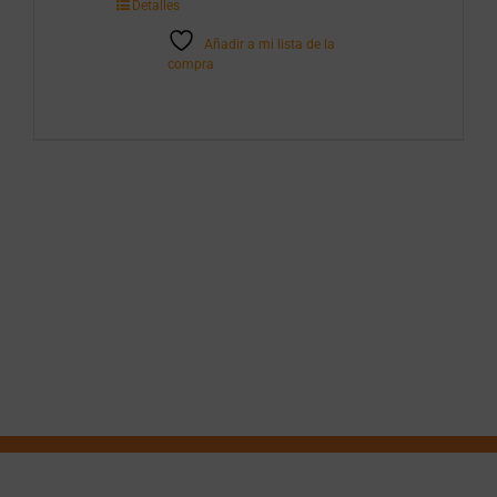
Detalles
cantidad
Añadir a mi lista de la
compra