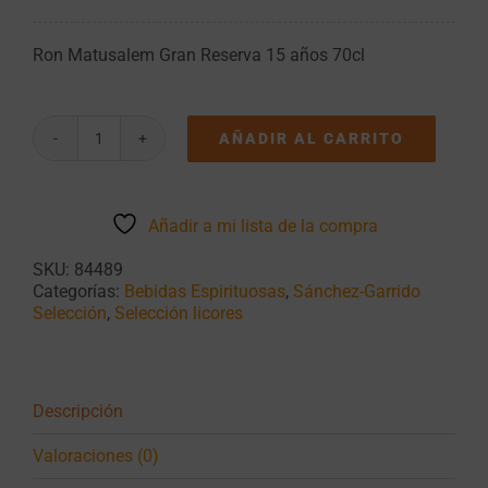
Ron Matusalem Gran Reserva 15 años 70cl
AÑADIR AL CARRITO
Ron
Matusalem
Gran
Reserva
Añadir a mi lista de la compra
15
años
SKU:
84489
70cl
Categorías:
Bebidas Espirituosas
,
Sánchez-Garrido
cantidad
Selección
,
Selección licores
Descripción
Valoraciones (0)