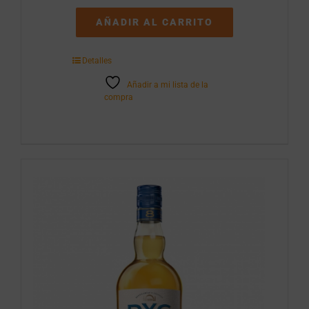
Larios
1
AÑADIR AL CARRITO
L
cantidad
Detalles
Añadir a mi lista de la
compra