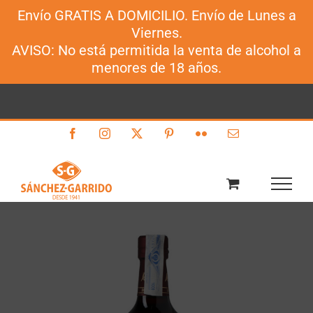
Envío GRATIS A DOMICILIO. Envío de Lunes a
Sánchez-Garrido
Viernes.
Saltar
AVISO: No está permitida la venta de alcohol a
al
menores de 18 años.
contenido
Facebook
Instagram
X
Pinterest
Flickr
Correo
electrónico