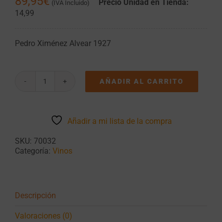
89,95
€
Precio Unidad en Tienda:
(IVA Incluido)
14,99
Pedro Ximénez Alvear 1927
AÑADIR AL CARRITO
Pedro
Ximénez
1927
Alvear
Añadir a mi lista de la compra
I
Caja
SKU:
70032
de
Categoría:
Vinos
6
botellas
de
75cl.
cantidad
Descripción
Valoraciones (0)