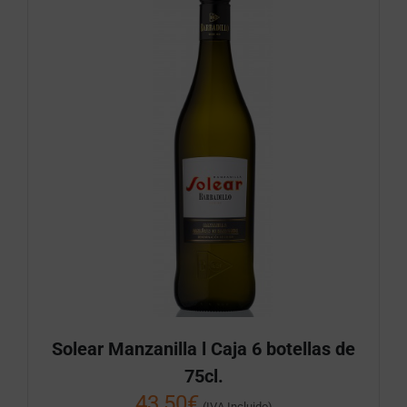
Solear Manzanilla l Caja 6 botellas de
75cl.
43,50
€
(IVA Incluido)