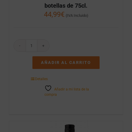
botellas de 75cl.
44,99
€
(IVA Incluido)
Finca
El
Empecinado
AÑADIR AL CARRITO
Rueda
I
Caja
Detalles
de
6
Añadir a mi lista de la
botellas
compra
de
75cl.
cantidad