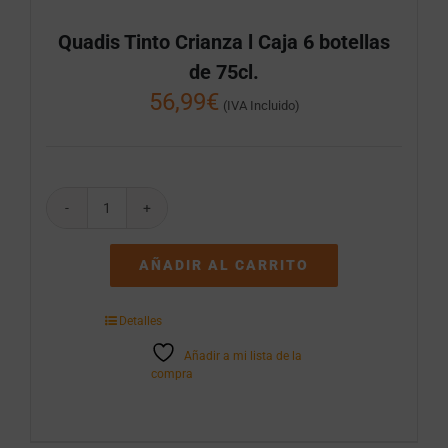
Quadis Tinto Crianza l Caja 6 botellas
de 75cl.
56,99
€
(IVA Incluido)
Quadis
Tinto
Crianza
AÑADIR AL CARRITO
l
Caja
6
Detalles
botellas
de
Añadir a mi lista de la
75cl.
compra
cantidad