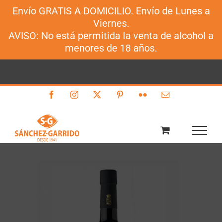
Envío GRATIS A DOMICILIO. Envío de Lunes a
Sánchez-Garrido
Viernes.
Saltar
AVISO: No está permitida la venta de alcohol a
al
menores de 18 años.
contenido
Facebook
Instagram
X
Pinterest
Flickr
Correo
electrónico