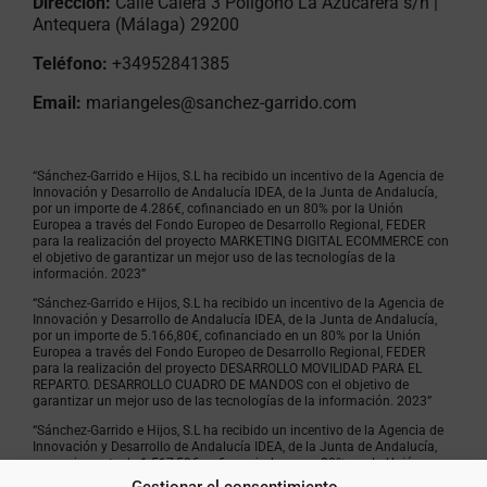
Dirección:
Calle Calera 3 Polígono La Azucarera s/n |
Antequera (Málaga) 29200
Teléfono:
+34952841385
Email:
mariangeles@sanchez-garrido.com
“Sánchez-Garrido e Hijos, S.L ha recibido un incentivo de la Agencia de
Innovación y Desarrollo de Andalucía IDEA, de la Junta de Andalucía,
por un importe de 4.286€, cofinanciado en un 80% por la Unión
Europea a través del Fondo Europeo de Desarrollo Regional, FEDER
para la realización del proyecto MARKETING DIGITAL ECOMMERCE con
el objetivo de garantizar un mejor uso de las tecnologías de la
información. 2023”
“Sánchez-Garrido e Hijos, S.L ha recibido un incentivo de la Agencia de
Innovación y Desarrollo de Andalucía IDEA, de la Junta de Andalucía,
por un importe de 5.166,80€, cofinanciado en un 80% por la Unión
Europea a través del Fondo Europeo de Desarrollo Regional, FEDER
para la realización del proyecto DESARROLLO MOVILIDAD PARA EL
REPARTO. DESARROLLO CUADRO DE MANDOS con el objetivo de
garantizar un mejor uso de las tecnologías de la información. 2023”
“Sánchez-Garrido e Hijos, S.L ha recibido un incentivo de la Agencia de
Innovación y Desarrollo de Andalucía IDEA, de la Junta de Andalucía,
por un importe de 1.517,50€, cofinanciado en un 80% por la Unión
Europea a través del Fondo Europeo de Desarrollo Regional, FEDER