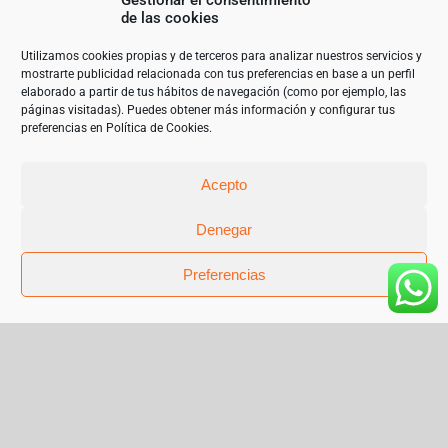
Gestionar el consentimiento
para la realización del proyecto POTENCIACIÓN Y MEJORA
de las cookies
ECOMMERCE. NUEVO SERVIDOR Y OPTIMIZACIÓN ALMACENAJE con el
objetivo de garantizar un mejor uso de las tecnologías de la
información. 2023”
Utilizamos cookies propias y de terceros para analizar nuestros servicios y
mostrarte publicidad relacionada con tus preferencias en base a un perfil
elaborado a partir de tus hábitos de navegación (como por ejemplo, las
páginas visitadas). Puedes obtener más información y configurar tus
preferencias en
Política de Cookies
.
Acepto
Denegar
Preferencias
© Copyright 2019 | Teléfono 952 841 385 |
mariangeles@sanchez-garrido.com |
Sobre Nosotros
|
Contacto
|
Proveedores
|
Productos
|
Política de privacidad
|
Cookies
|
Aviso Legal
|
Términos y condiciones de uso
|
Facebook
Instagram
X
Pinterest
Flickr
Correo