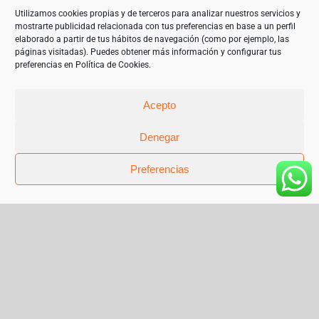
objetivo de garantizar un mejor uso de las tecnologías de la
información. 2023”
Utilizamos cookies propias y de terceros para analizar nuestros servicios y
mostrarte publicidad relacionada con tus preferencias en base a un perfil
elaborado a partir de tus hábitos de navegación (como por ejemplo, las
páginas visitadas). Puedes obtener más información y configurar tus
preferencias en
Política de Cookies
.
Acepto
Denegar
Preferencias
© Copyright 2019 | Teléfono 952 841 385 |
mariangeles@sanchez-garrido.com |
Sobre Nosotros
|
Contacto
|
Proveedores
|
Productos
|
Política de privacidad
|
Cookies
|
Aviso Legal
|
Términos y condiciones de uso
|
Facebook
Instagram
X
Pinterest
Flickr
Correo
electrónico