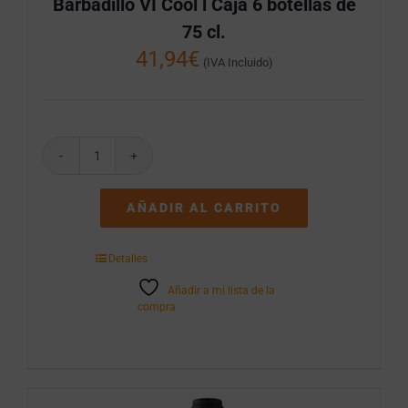
Barbadillo VI Cool l Caja 6 botellas de
75 cl.
41,94
€
(IVA Incluido)
Barbadillo
VI
Cool
AÑADIR AL CARRITO
l
Caja
6
Detalles
botellas
de
Añadir a mi lista de la
75
compra
cl.
cantidad