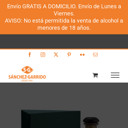
Envío GRATIS A DOMICILIO. Envío de Lunes a
Sánchez-Garrido
Viernes.
Saltar
AVISO: No está permitida la venta de alcohol a
al
menores de 18 años.
contenido
Facebook
Instagram
X
Pinterest
Flickr
Correo
electrónico