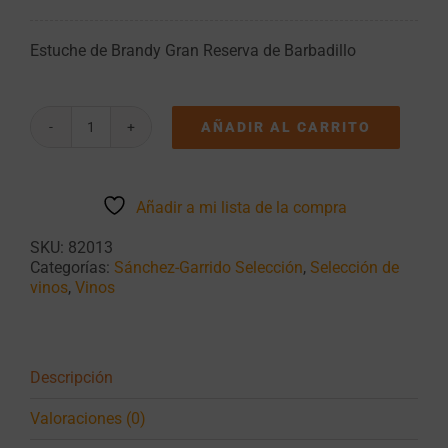
Estuche de Brandy Gran Reserva de Barbadillo
AÑADIR AL CARRITO
Estuche
de
Brandy
Gran
Añadir a mi lista de la compra
Reserva
de
SKU:
82013
Barbadillo
Categorías:
Sánchez-Garrido Selección
,
Selección de
cantidad
vinos
,
Vinos
Descripción
Valoraciones (0)