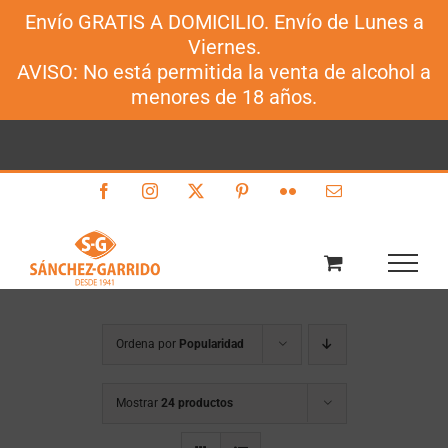
Envío GRATIS A DOMICILIO. Envío de Lunes a
Sánchez-Garrido
Viernes.
Saltar
AVISO: No está permitida la venta de alcohol a
al
menores de 18 años.
contenido
Facebook
Instagram
X
Pinterest
Flickr
Correo
electrónico
Ordena por
Popularidad
Mostrar
24 productos