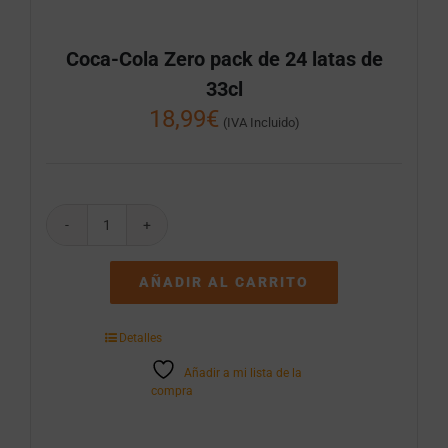
Coca-Cola Zero pack de 24 latas de
33cl
18,99
€
(IVA Incluido)
Coca-
Cola
Zero
AÑADIR AL CARRITO
pack
de
24
Detalles
latas
de
Añadir a mi lista de la
33cl
compra
cantidad