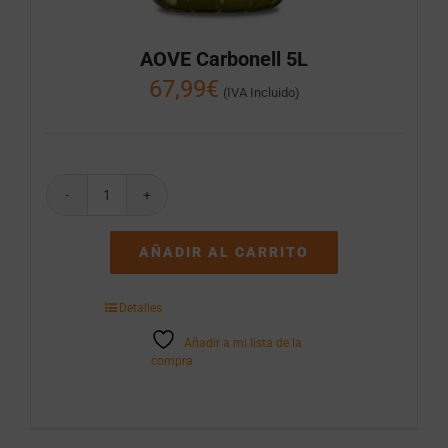
AOVE Carbonell 5L
67,99
€
(IVA Incluido)
AOVE
Carbonell
5L
AÑADIR AL CARRITO
cantidad
Detalles
Añadir a mi lista de la
compra