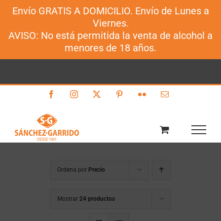
Envío GRATIS A DOMICILIO. Envío de Lunes a
Sánchez-Garrido
Viernes.
Saltar
AVISO: No está permitida la venta de alcohol a
al
menores de 18 años.
contenido
Facebook
Instagram
X
Pinterest
Flickr
Correo
electrónico
Ordena por
Precio
Mostrar
24 productos