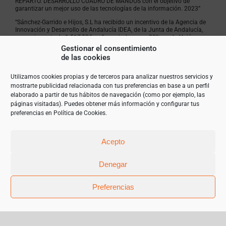
REPARTO. DESARROLLO CUADRO DE MANDOS con el objetivo de
garantizar un mejor uso de las tecnologías de la información. 2023”
“Sánchez-Garrido e Hijos, S.L ha recibido un incentivo de la Agencia de
Innovación y Desarrollo de Andalucía IDEA, de la Junta de Andalucía,
por un importe de 1.517,50€, cofinanciado en un 80% por la Unión
Europea a través del Fondo Europeo de Desarrollo Regional, FEDER
Gestionar el consentimiento
para la realización del proyecto POTENCIACIÓN Y MEJORA
de las cookies
ECOMMERCE. NUEVO SERVIDOR Y OPTIMIZACIÓN ALMACENAJE con el
objetivo de garantizar un mejor uso de las tecnologías de la
información. 2023”
Utilizamos cookies propias y de terceros para analizar nuestros servicios y
mostrarte publicidad relacionada con tus preferencias en base a un perfil
elaborado a partir de tus hábitos de navegación (como por ejemplo, las
páginas visitadas). Puedes obtener más información y configurar tus
preferencias en
Política de Cookies
.
Acepto
Denegar
Preferencias
© Copyright 2019 | Teléfono 952 841 385 |
mariangeles@sanchez-garrido.com |
Sobre Nosotros
|
Contacto
|
Proveedores
|
Productos
|
Política de privacidad
|
Cookies