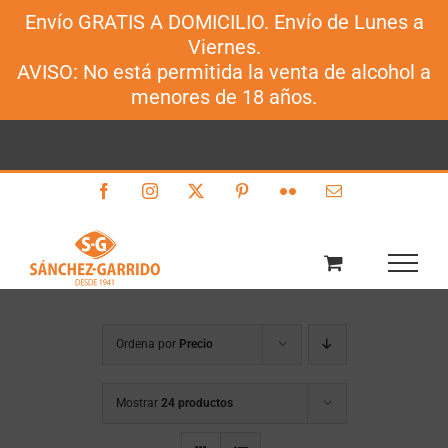
Envío GRATIS A DOMICILIO. Envío de Lunes a
Sánchez-Garrido
Viernes.
Saltar
AVISO: No está permitida la venta de alcohol a
al
menores de 18 años.
contenido
Facebook
Instagram
X
Pinterest
Flickr
Correo
electrónico
Ordena por
Precio
Mostrar
24 productos