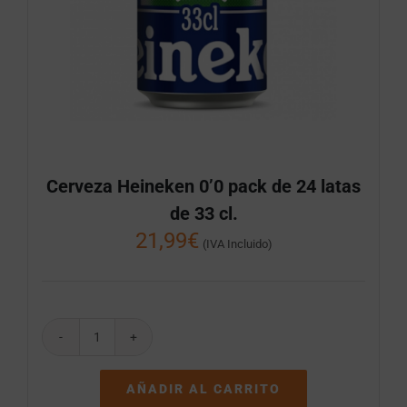
Cerveza Heineken 0’0 pack de 24 latas
de 33 cl.
21,99
€
(IVA Incluido)
Cerveza
Heineken
0'0
AÑADIR AL CARRITO
pack