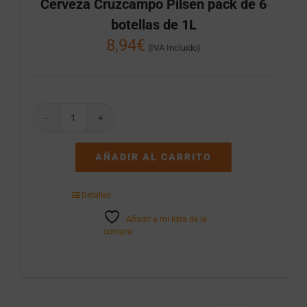
Cerveza Cruzcampo Pilsen pack de 6
botellas de 1L
8,94
€
(IVA Incluido)
Cerveza
Cruzcampo
Pilsen
AÑADIR AL CARRITO
pack
de
6
Detalles
botellas
de
Añadir a mi lista de la
1L
compra
cantidad