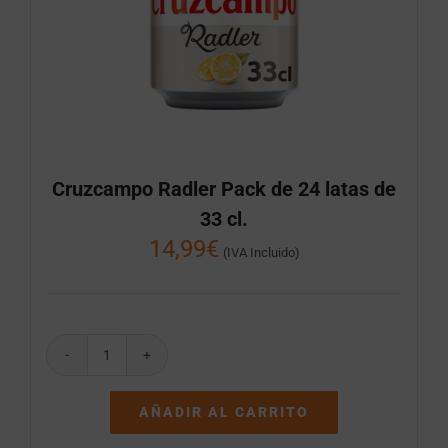
Cruzcampo Radler Pack de 24 latas de
33 cl.
14,99
€
(IVA Incluido)
Cruzcampo
Radler
Pack
AÑADIR AL CARRITO
de
24