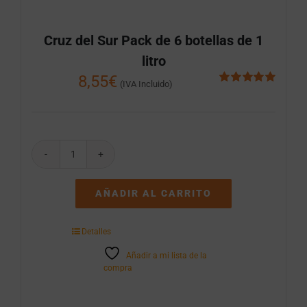
Cruz del Sur Pack de 6 botellas de 1
litro
8,55
€
(IVA Incluido)
Valorado
con
5.00
de 5
Cruz
del
Sur
AÑADIR AL CARRITO
Pack
de
6
Detalles
botellas
de
Añadir a mi lista de la
1
compra
litro
cantidad