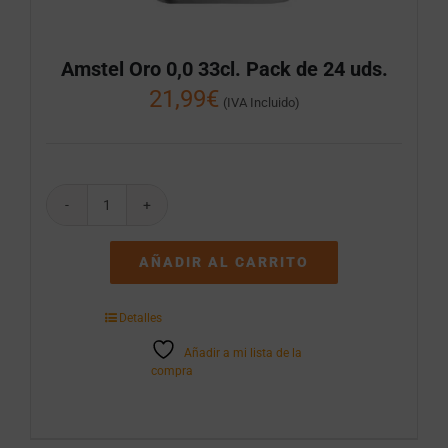
Amstel Oro 0,0 33cl. Pack de 24 uds.
21,99
€
(IVA Incluido)
Amstel
Oro
0,0
AÑADIR AL CARRITO
33cl.
Pack
de
Detalles
24
uds.
Añadir a mi lista de la
cantidad
compra