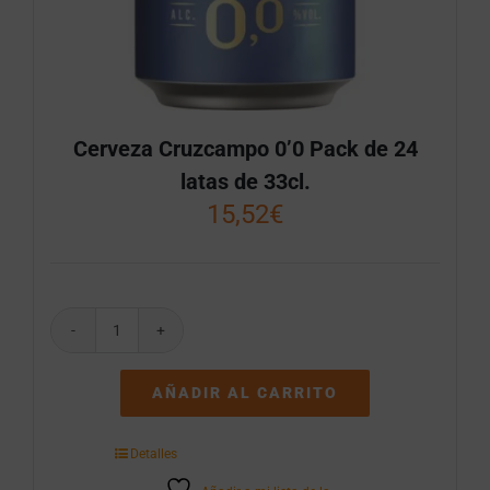
Cerveza Cruzcampo 0’0 Pack de 24
latas de 33cl.
15,52
€
Cerveza
Cruzcampo
0'0
AÑADIR AL CARRITO
Pack
de
24
Detalles
latas