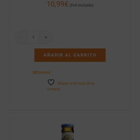
10,99
€
(IVA Incluido)
Cerveza
Cruzcampo
Pilsen
AÑADIR AL CARRITO
24
botellines
de
Detalles
25cl
cantidad
Añadir a mi lista de la
compra