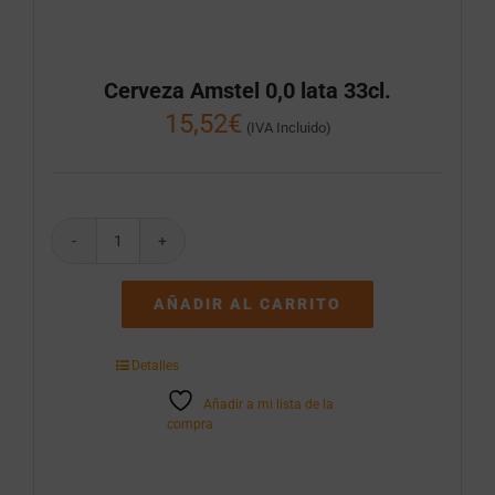
Cerveza Amstel 0,0 lata 33cl.
15,52
€
(IVA Incluido)
Cerveza
Amstel
0,0
AÑADIR AL CARRITO
lata
33cl.
cantidad
Detalles
Añadir a mi lista de la
compra