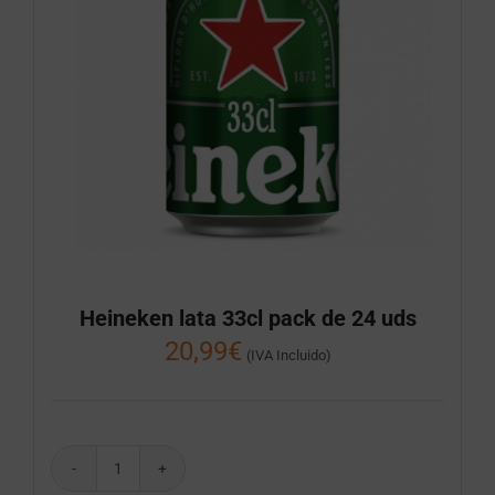
Heineken lata 33cl pack de 24 uds
20,99
€
(IVA Incluido)
Heineken