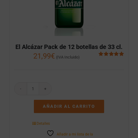
El Alcázar Pack de 12 botellas de 33 cl.
21,99
€
(IVA Incluido)
Valorado
con
5.00
de 5
El
Alcázar
Pack
AÑADIR AL CARRITO
de
12
botellas
Detalles
de
33
Añadir a mi lista de la