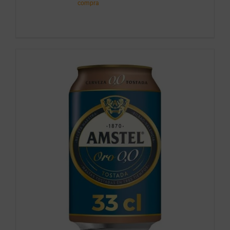
cl.
compra
cantidad